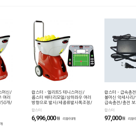
스머신/
랍스터 - 엘리트5 테니스머신/
랍스터 - 급속충
우 여러
롭스터 배터리모델/상하좌우 여러
볼머신 악세사리
50개/
방향으로 발사/세종류발사폭조정/
급속충전/충전 
랍스터
랍스터
6,996,000
97,000
원
원
리뷰수3개
리뷰수
1개