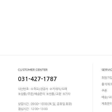
CUSTOMER CENTER
SERVI
031-427-1787
회원가
출석체
내선번호 : ①학교/관공서 ②거래처/도매
쿠폰
③상품/주문/배송문의 ④반품/교환 ⑤기타
배송/교
제휴문
상담시간 : 09:00~18:00 (토,일, 공휴일 휴뮤)
점심시간 : 12:00~13:00