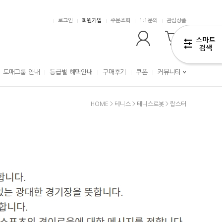
로그인
회원가입
주문조회
1:1문의
관심상품
0
도매그룹 안내
등급별 혜택안내
구매후기
쿠폰
커뮤니티
HOME
>
테니스
>
테니스로봇
>
랍스터