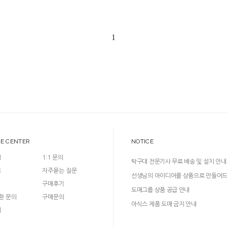
1
CE CENTER
NOTICE
입
1:1 문의
탁구대 전문기사 무료 배송 및 설치 안내
크
자주묻는 질문
선생님의 아이디어를 상품으로 만들어
구매후기
다!
도매그룹 상품 공급 안내
환 문의
구매문의
아식스 제품 도매 금지 안내
의