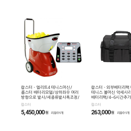
랍스터 - 엘리트4 테니스머신/
랍스터 - 외부베터리팩
롭스터 배터리모델/상하좌우 여러
테니스 볼머신 악세사리
방향으로 발사/세종류발사폭조정/
배터리팩/4~6시간추가
랍스터
랍스터
5,450,000
263,000
원
원
리뷰수1개
리뷰수1개