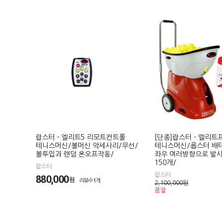
랍스터 - 엘리트5 리모트컨트롤
[단종]랍스터 - 엘리트
테니스머신/볼머신 악세사리/무선/
테니스머신/롭스터 배
볼투입과 랜덤 온오프작동/
좌우 여러방향으로 발
150개/
랍스터
랍스터
880,000
원
리뷰수1개
2,100,000
원
품절