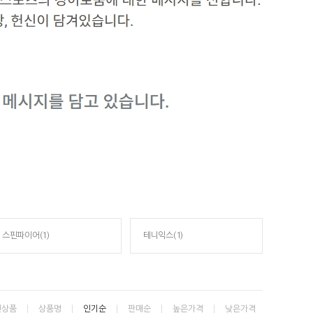
스핀파이어(1)
테니익스(1)
신상품
상품명
인기순
판매순
높은가격
낮은가격