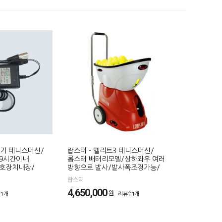
전기 테니스머신/
랍스터 - 엘리트3 테니스머신/
/9시간이내
롭스터 배터리모델/상하좌우 여러
보호장치내장/
방향으로 발사/발사폭조정가능/
랍스터
4,650,000
원
1개
리뷰수1개