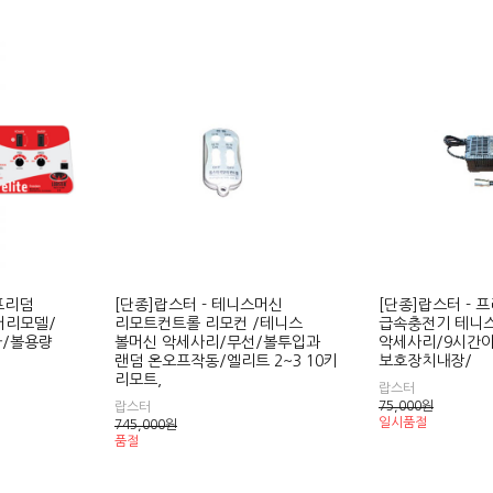
프리덤
[단종]랍스터 - 테니스머신
[단종]랍스터 - 
터리모델/
리모트컨트롤 리모컨 /테니스
급속충전기 테니
사/볼용량
볼머신 악세사리/무선/볼투입과
악세사리/9시간이
랜덤 온오프작동/엘리트 2~3 10키
보호장치내장/
리모트,
랍스터
75,000
원
랍스터
일시품절
745,000
원
품절