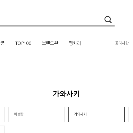
상품
TOP100
브랜드관
땡처리
공지사항
가와사키
바볼랏
가와사키