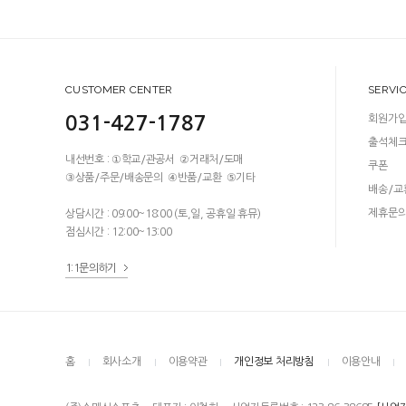
CUSTOMER CENTER
SERVI
031-427-1787
회원가
출석체
내선번호 : ①학교/관공서 ②거래처/도매
쿠폰
③상품/주문/배송문의 ④반품/교환 ⑤기타
배송/교
제휴문
상담시간 : 09:00~18:00 (토,일, 공휴일 휴뮤)
점심시간 : 12:00~13:00
1:1문의하기
홈
회사소개
이용약관
개인정보 처리방침
이용안내