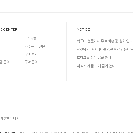
CE CENTER
NOTICE
입
1:1 문의
탁구대 전문기사 무료 배송 및 설치 안내
크
자주묻는 질문
선생님의 아이디어를 상품으로 만들어
구매후기
다!
도매그룹 상품 공급 안내
환 문의
구매문의
아식스 제품 도매 금지 안내
의
제휴파트너쉽