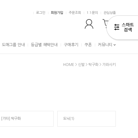
로그인
회원가입
주문조회
1:1문의
관심상품
0
도매그룹 안내
등급별 혜택안내
구매후기
쿠폰
커뮤니티
HOME
>
신발
>
탁구화
>
가와사키
[기타] 탁구화
도닉(1)