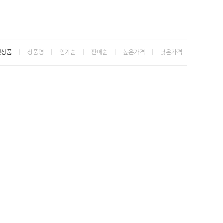
신상품
상품명
인기순
판매순
높은가격
낮은가격