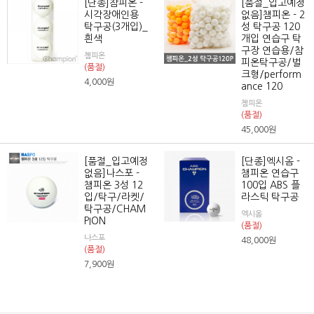
[단종]참피온 -
[품절_입고예정
시각장애인용
없음]챔피온 - 2
탁구공(3개입)_
성 탁구공 120
흰색
개입 연습구 탁
구장 연습용/참
챔피온
피온탁구공/벌
(품절)
크형/perform
4,000
원
ance 120
챔피온
(품절)
45,000
원
[품절_입고예정
[단종]엑시옴 -
없음]나스포 -
챔피온 연습구
챔피온 3성 12
100입 ABS 플
입/탁구/라켓/
라스틱 탁구공
탁구공/CHAM
엑시옴
PION
(품절)
나스포
48,000
원
(품절)
7,900
원