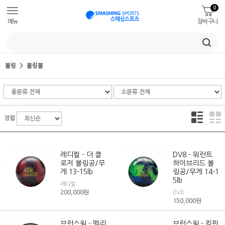
0
메뉴
장바구니
볼링
볼링볼
정렬
레디컬 - 더 클
DV8 - 워런트
로저 볼링공/무
하이브리드 볼
게 13-15lb
링공/무게 14-1
5lb
레디컬
200,000
원
DV8
150,000
원
브런스윅 - 멜리
브런스윅 - 킹핀