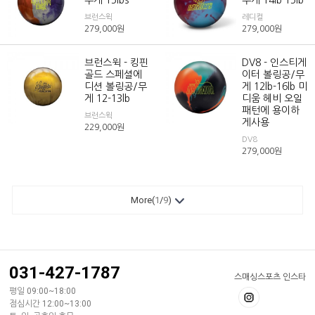
무게 15lbs
무게 14lb 15lb
브런스윅
레디컬
279,000
원
279,000
원
브런스윅 - 킹핀
DV8 - 인스티게
골드 스페셜에
이터 볼링공/무
디션 볼링공/무
게 12lb-16lb 미
게 12-13lb
디움 헤비 오일
패턴에 용이하
브런스윅
게사용
229,000
원
DV8
279,000
원
More(
1
/
9
)
031-427-1787
스매싱스포츠 인스타
평일 09:00~18:00
점심시간 12:00~13:00