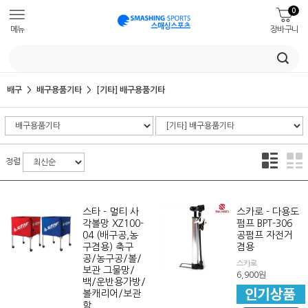
0
메뉴
장바구니
배구
배구용품기타
[기타] 배구용품기타
정렬
스타 - 멀티 사
스카로 - 다용도
각볼망 XZ100-
펌프 BPT-306
04 (배구공,농
공펌프 자전거
구겸용) 축구
겸용
공/농구공/볼/
스카로
보관 그물망/
6,900
원
백/운반용가방/
볼캐리어/보관
함