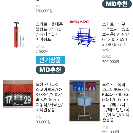
스타
280,000
원
스카로 - 휴대용
스카로 - 배구
볼펌프 BPT-10
지주보관대(5조
7 공기주입기
보관용) VJB-47
에어펌프
6 1200 x 650
x 1400mm 이
스카로
동식
2,500
원
스카로
706,000
원
오성 - 다목적
오성 - 다목적
스코어보드/OS
스코어보드/OS
B333-1/500×1
B444-2/900×6
40×250mm/
00×1700mm/
이동식/체육관/
농구/배구/탁
체육관용품
구/배드민턴/족
구/체육관/체육
오성
관용품
99,000
원
오성
550,000
원