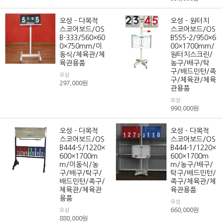
오성 - 다목적
오성 - 원터치
스코어보드/OS
스코어보드/OS
B-333/560×60
B555-2/950×6
0×750mm/이
00×1700mm/
동식/체육관/체
원터치스크린/
육관용품
농구/배구/탁
구/배드민턴/족
오성
구/체육관/체육
297,000
원
관용품
오성
990,000
원
오성 - 다목적
오성 - 다목적
스코어보드/OS
스코어보드/OS
B444-S/1220×
B444-1/1220×
600×1700m
600×1700m
m/이동식/농
m/농구/배구/
구/배구/탁구/
탁구/배드민턴/
배드민턴/족구/
족구/체육관/체
체육관/체육관
육관용품
용품
오성
660,000
원
오성
880,000
원