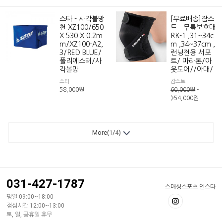
스타 - 사각볼망
[무료배송]잠스
천 XZ100/650
트 - 무릎보호대
X 530 X 0.2m
RK-1 ,31~34c
m/XZ100-A2,
m ,34~37cm ,
3/RED BLUE/
런닝전용 서포
폴리에스터/사
트/ 마라톤/아
각볼망
웃도어//아대/
스타
잠스트
58,000
원
60,000
원
-
>54,000
원
More(
1
/
4
)
031-427-1787
스매싱스포츠 인스타
평일 09:00~18:00
점심시간 12:00~13:00
토, 일, 공휴일 휴무