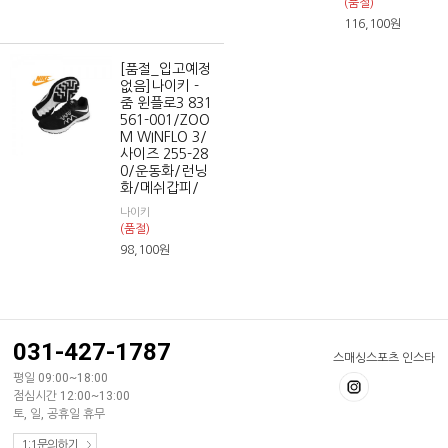
(품절)
116,100
원
[품절_입고예정
없음]나이키 -
줌 윈플로3 831
561-001/ZOO
M WINFLO 3/
사이즈 255-28
0/운동화/런닝
화/메쉬갑피/
나이키
(품절)
98,100
원
031-427-1787
스매싱스포츠 인스타
평일 09:00~18:00
점심시간 12:00~13:00
토, 일, 공휴일 휴무
1:1문의하기