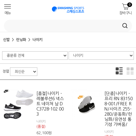
0
메뉴
장바구니
신발
런닝화
나이키
정렬
[품절]나이키 -
[단종]나이키 -
레볼루션6 넥스
프리 RN 83150
트 네이쳐 남 D
8-001/FREE R
C3728-102 00
N/사이즈 255-
3
280/운동화/런
닝화/유연성 통
나이키
기성 가벼움/
(품절)
나이키
62,100
원