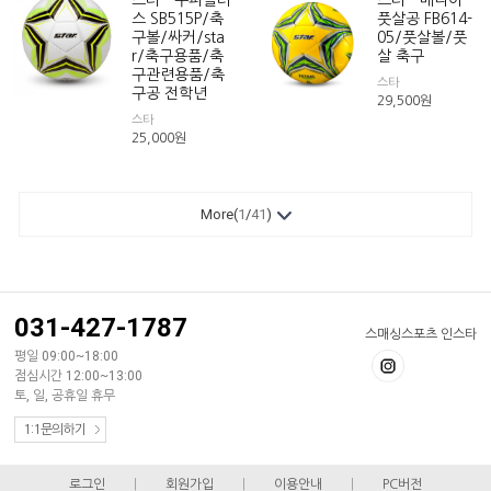
스타 - 쿠퍼플러
스타 - 매니아
스 SB515P/축
풋살공 FB614-
구볼/싸커/sta
05/풋살볼/풋
r/축구용품/축
살 축구
구관련용품/축
스타
구공 전학년
29,500
원
스타
25,000
원
More(
1
/
41
)
031-427-1787
스매싱스포츠 인스타
평일 09:00~18:00
점심시간 12:00~13:00
토, 일, 공휴일 휴무
1:1문의하기
로그인
|
회원가입
|
이용안내
|
PC버전