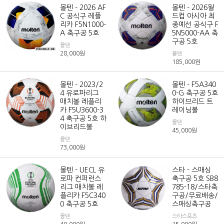
몰텐 - 2026 AF
몰텐 - 2026월
C 공식구 레플
드컵 아시아 최
리카 F5N1000-
종예선 공식구 F
A 축구공 5호
5N5000-AA 축
구공 5호
몰텐
28,000
원
몰텐
185,000
원
몰텐 - 2023/2
몰텐 - F5A340
4 유로파리그
0-G 축구공 5호
매치볼 레플리
하이브리드 트
카 F5U3600-3
레이닝볼
4 축구공 5호 하
몰텐
이브리드볼
45,000
원
몰텐
73,000
원
몰텐 - UECL 유
스타 - 스매싱
로파 컨퍼런스
축구공 5호 SB8
리그 매치볼 레
785-18/스타축
플리카 F5C340
구공/무료배송/
0 축구공 5호
스매싱축구공
몰텐
스타스포츠