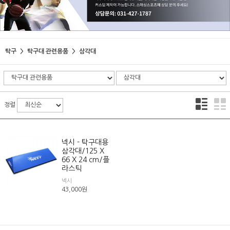
탁구
탁구대 관련용품
삼각대
정렬
넥시 - 탁구대용
삼각대/125 X
66 X 24 cm/플
라스틱
넥시
43,000
원