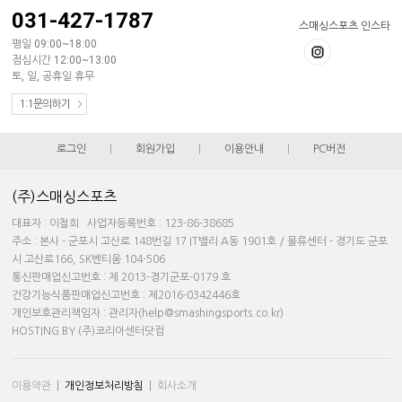
031-427-1787
스매싱스포츠 인스타
평일 09:00~18:00
점심시간 12:00~13:00
토, 일, 공휴일 휴무
1:1문의하기
로그인
|
회원가입
|
이용안내
|
PC버전
(주)스매싱스포츠
대표자 : 이철희 사업자등록번호 : 123-86-38685
주소 : 본사 - 군포시 고산로 148번길 17 IT밸리 A동 1901호 / 물류센터 - 경기도 군포
시 고산로166, SK벤티움 104-506
통신판매업신고번호 : 제 2013-경기군포-0179 호
건강기능식품판매업신고번호 : 제2016-0342446호
개인보호관리책임자 : 관리자(help@smashingsports.co.kr)
HOSTING BY (주)코리아센터닷컴
이용약관
|
개인정보처리방침
|
회사소개