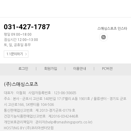
031-427-1787
스매싱스포츠 인스타
평일 09:00~18:00
점심시간 12:00~13:00
토, 일, 공휴일 휴무
1:1문의하기
로그인
|
회원가입
|
이용안내
|
PC버전
(주)스매싱스포츠
대표자 : 이철희 사업자등록번호 : 123-86-38685
주소 : 본사 - 군포시 고산로 148번길 17 IT밸리 A동 1901호 / 물류센터 - 경기도 군포
시 고산로166, SK벤티움 104-506
통신판매업신고번호 : 제 2013-경기군포-0179 호
건강기능식품판매업신고번호 : 제2016-0342446호
개인보호관리책임자 : 관리자(help@smashingsports.co.kr)
HOSTING BY (주)코리아센터닷컴