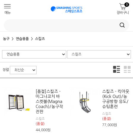
0
메뉴
장바구니
농구
연습용품
스킬즈
정렬
[품절]스킬즈 -
스킬즈 - 킥아웃
마그나코치 바
(Kick Out)/농
스켓볼(Magna
구공방향 유도/
Coach)/농구작
슈팅훈련
전판
스킬즈
(품절)
스킬즈
(품절)
77,000
원
44,000
원