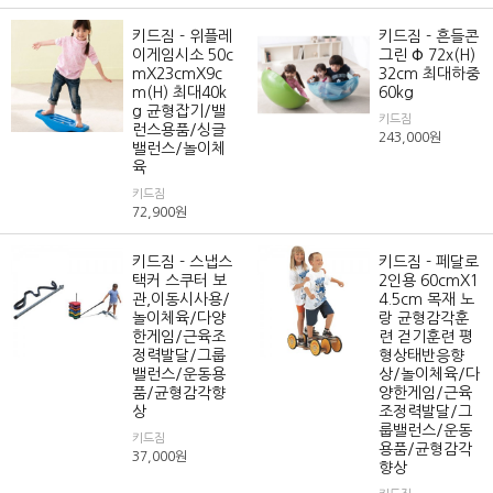
키드짐 - 위플레
키드짐 - 흔들콘
이게임시소 50c
그린 Φ 72x(H)
mX23cmX9c
32cm 최대하중
m(H) 최대40k
60kg
g 균형잡기/밸
키드짐
런스용품/싱글
243,000
원
밸런스/놀이체
육
키드짐
72,900
원
키드짐 - 스냅스
키드짐 - 페달로
택커 스쿠터 보
2인용 60cmX1
관,이동시사용/
4.5cm 목재 노
놀이체육/다양
랑 균형감각훈
한게임/근육조
련 걷기훈련 평
정력발달/그룹
형상태반응향
밸런스/운동용
상/놀이체육/다
품/균형감각향
양한게임/근육
상
조정력발달/그
룹밸런스/운동
키드짐
용품/균형감각
37,000
원
향상