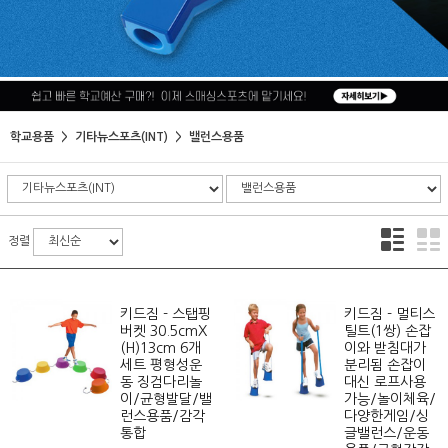
학교용품
기타뉴스포츠(INT)
밸런스용품
정렬
키드짐 - 스탭핑
키드짐 - 멀티스
버켓 30.5cmX
틸트(1쌍) 손잡
(H)13cm 6개
이와 받침대가
세트 평형성운
분리됨 손잡이
동 징검다리놀
대신 로프사용
이/균형발달/밸
가능/놀이체육/
런스용품/감각
다양한게임/싱
통합
글밸런스/운동