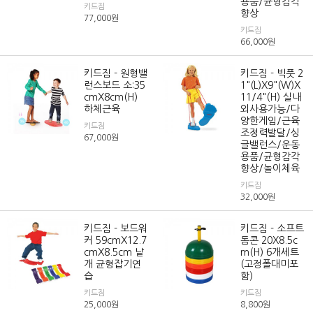
용품/균형감각
키드짐
향상
77,000
원
키드짐
66,000
원
키드짐 - 원형밸
키드짐 - 빅풋 2
런스보드 소:35
1"(L)X9"(W)X
cmX8cm(H)
11/4"(H) 실내
하체근육
외사용가능/다
양한게임/근육
키드짐
조정력발달/싱
67,000
원
글밸런스/운동
용품/균형감각
향상/놀이체육
키드짐
32,000
원
키드짐 - 보드워
키드짐 - 소프트
커 59cmX12.7
돔콘 20X8.5c
cmX8.5cm 낱
m(H) 6개세트
개 균형잡기연
(고정폴대미포
습
함)
키드짐
키드짐
25,000
원
8,800
원