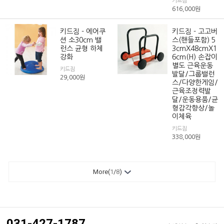
키드짐
616,000
원
키드짐 - 에어쿠
키드짐 - 고고버
션 소30cm 밸
스(핸들포함) 5
런스 균형 하체
3cmX48cmX1
강화
6cm(H) 손잡이
별도 근육운동
키드짐
발달/그룹밸런
29,000
원
스/다양한게임/
근육조정력발
달/운동용품/균
형감각향상/놀
이체육
키드짐
338,000
원
More(
1
/
8
)
031-427-1787