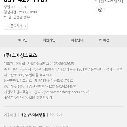
스매싱스포츠 인스타
평일 09:00~18:00
점심시간 12:00~13:00
토, 일, 공휴일 휴무
1:1문의하기
로그인
|
회원가입
|
이용안내
|
PC버전
(주)스매싱스포츠
대표자 : 이철희 사업자등록번호 : 123-86-38685
주소 : 본사 - 군포시 고산로 148번길 17 IT밸리 A동 1901호 / 물류센터 - 경기도 군포
시 고산로166, SK벤티움 104-506
통신판매업신고번호 : 제 2013-경기군포-0179 호
건강기능식품판매업신고번호 : 제2016-0342446호
개인보호관리책임자 : 관리자(help@smashingsports.co.kr)
HOSTING BY (주)코리아센터닷컴
이용약관
|
개인정보처리방침
|
회사소개