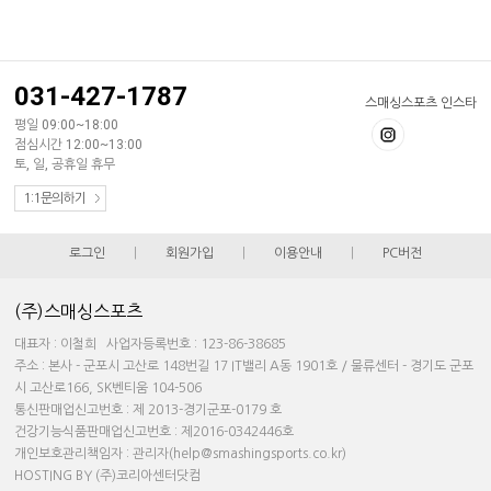
031-427-1787
스매싱스포츠 인스타
평일 09:00~18:00
점심시간 12:00~13:00
토, 일, 공휴일 휴무
1:1문의하기
로그인
|
회원가입
|
이용안내
|
PC버전
(주)스매싱스포츠
대표자 : 이철희 사업자등록번호 : 123-86-38685
주소 : 본사 - 군포시 고산로 148번길 17 IT밸리 A동 1901호 / 물류센터 - 경기도 군포
시 고산로166, SK벤티움 104-506
통신판매업신고번호 : 제 2013-경기군포-0179 호
건강기능식품판매업신고번호 : 제2016-0342446호
개인보호관리책임자 : 관리자(help@smashingsports.co.kr)
HOSTING BY (주)코리아센터닷컴