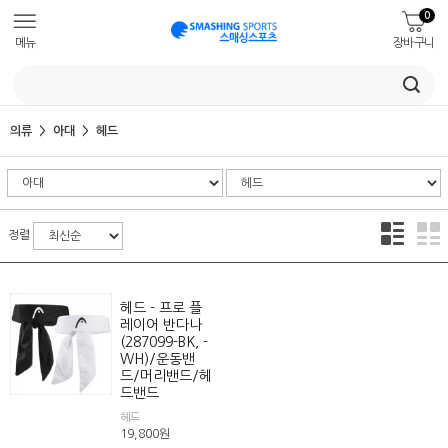
0
메뉴
장바구니
의류
아대
헤드
정렬
헤드 - 프로 플
레이어 반다나
(287099-BK, -
WH)/운동밴
드/머리밴드/헤
드밴드
헤드
19,800
원