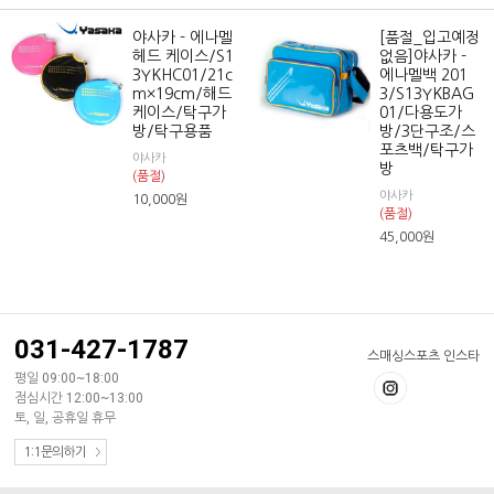
야사카 - 에나멜
[품절_입고예정
헤드 케이스/S1
없음]야사카 -
3YKHC01/21c
에나멜백 201
m×19cm/해드
3/S13YKBAG
케이스/탁구가
01/다용도가
방/탁구용품
방/3단구조/스
포츠백/탁구가
야사카
방
(품절)
야사카
10,000
원
(품절)
45,000
원
031-427-1787
스매싱스포츠 인스타
평일 09:00~18:00
점심시간 12:00~13:00
토, 일, 공휴일 휴무
1:1문의하기