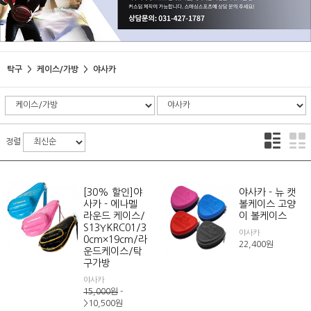
탁구
케이스/가방
야사카
정렬
[30% 할인]야
야사카 - 뉴 캣
사카 - 에나멜
볼케이스 고양
라운드 케이스/
이 볼케이스
S13YKRC01/3
야사카
0cm×19cm/라
22,400
원
운드케이스/탁
구가방
야사카
15,000
원
-
>10,500
원