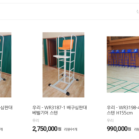
배구심판대
우리 - WR3187-1 배구심판대
우리 - WR319
베벨기어 스텐
스텐 H155cm
우리
우리
2,750,000
990,000
원
원
1개
리뷰수1개
리