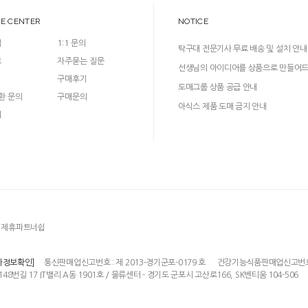
CE CENTER
NOTICE
입
1:1 문의
탁구대 전문기사 무료 배송 및 설치 안내
크
자주묻는 질문
선생님의 아이디어를 상품으로 만들어
구매후기
다!
도매그룹 상품 공급 안내
환 문의
구매문의
아식스 제품 도매 금지 안내
의
제휴파트너쉽
통신판매업신고번호 : 제 2013-경기군포-0179 호
건강기능식품판매업신고번호 : 
자정보확인]
148번길 17 IT밸리 A동 1901호 / 물류센터 - 경기도 군포시 고산로166, SK벤티움 104-506