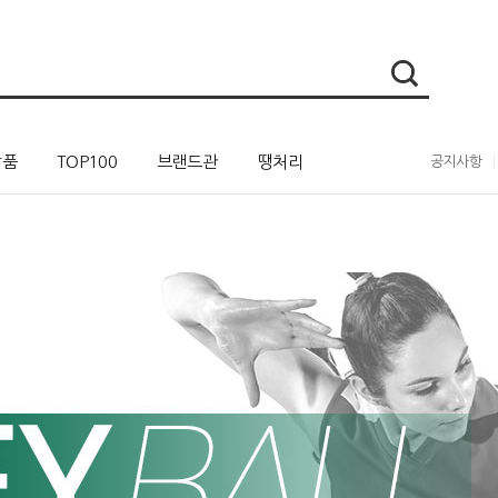
상품
TOP100
브랜드관
땡처리
공지사항