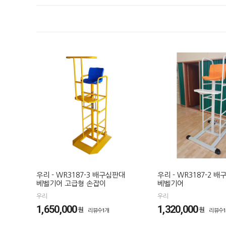
우리 - WR3187-3 배구심판대
우리 - WR3187-2 
베벨기어 고급형 손잡이
베벨기어
우리
우리
1,650,000
1,320,000
원
원
리뷰수1개
리뷰수