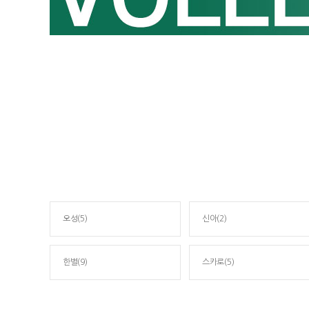
오성(5)
신아(2)
한별(9)
스카로(5)