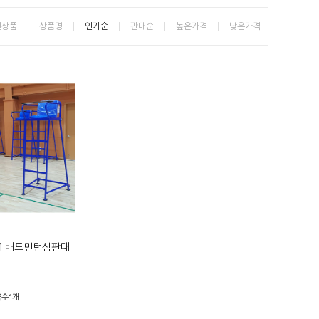
신상품
상품명
인기순
판매순
높은가격
낮은가격
8-4 배드민턴심판대
뷰수1개