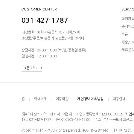
CUSTOMER CENTER
SERVI
031-427-1787
회원가
출석체
내선번호 : ①학교/관공서 ②거래처/도매
쿠폰
③상품/주문/배송문의 ④반품/교환 ⑤기타
배송/교
제휴문
상담시간 : 09:00~18:00 (토,일, 공휴일 휴뮤)
점심시간 : 12:00~13:00
1:1문의하기
홈
회사소개
이용약관
개인정보 처리방침
이용안내
(주)스매싱스포츠
대표자 : 이철희
사업자등록번호 : 123-86-38685
[사업
TEL: 031-427-1787
FAX : 0505-427-1788
주소 : 본사 - 군포시 고산로 
ⓒ (주)스매싱스포츠 All rights reserved. HOSTING BY (주)코리아센터닷컴.