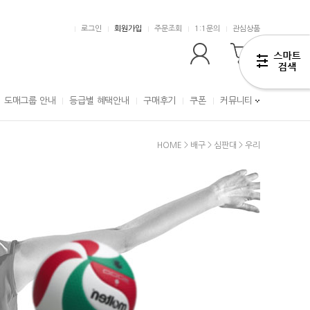
로그인
회원가입
주문조회
1:1문의
관심상품
0
도매그룹 안내
등급별 혜택안내
구매후기
쿠폰
커뮤니티
HOME
>
배구
>
심판대
>
우리