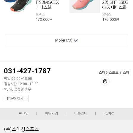
T-S3MGCEX
23) SHT-S3LG
테니스화
CEX 테니스화
요넥스
요넥스
170,000
원
170,000
원
More(
1
/
3
)
031-427-1787
스매싱스포츠 인스타
평일 09:00~18:00
점심시간 12:00~13:00
토, 일, 공휴일 휴무
1:1문의하기
로그인
|
회원가입
|
이용안내
|
PC버전
(주)스매싱스포츠