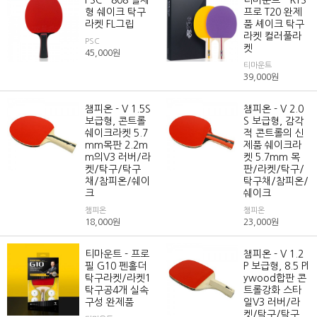
형 쉐이크 탁구
프로 T20 완제
라켓 FL그립
품 셰이크 탁구
라켓 컬러풀라
PSC
켓
45,000
원
티마운트
39,000
원
챔피온 - V 1.5S
챔피온 - V 2.0
보급형, 콘트롤
S 보급형, 감각
쉐이크라켓 5.7
적 콘트롤의 신
mm목판 2.2m
제품 쉐이크라
m의V3 러버/라
켓 5.7mm 목
켓/탁구/탁구
판/라켓/탁구/
채/참피온/쉐이
탁구채/참피온/
크
쉐이크
챔피온
챔피온
18,000
원
23,000
원
티마운트 - 프로
챔피온 - V 1.2
필 G10 펜홀더
P 보급형, 8.5 Pl
탁구라켓/라켓1
ywood합판 콘
탁구공4개 실속
트롤강화 스타
구성 완제품
일V3 러버/라
켓/탁구/탁구