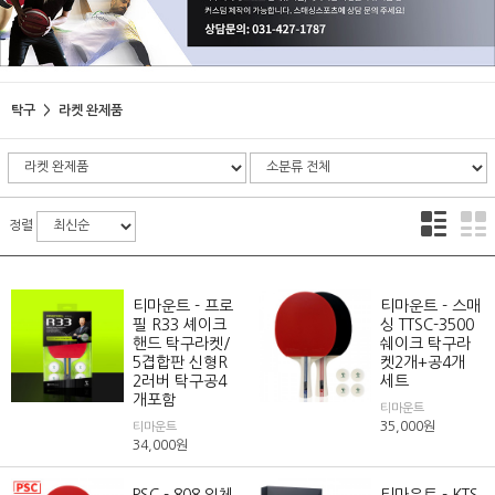
탁구
라켓 완제품
정렬
티마운트 - 프로
티마운트 - 스매
필 R33 셰이크
싱 TTSC-3500
핸드 탁구라켓/
쉐이크 탁구라
5겹합판 신형R
켓2개+공4개
2러버 탁구공4
세트
개포함
티마운트
35,000
원
티마운트
34,000
원
PSC - 808 일체
티마운트 - KTS