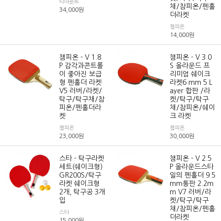
티마운트
채/참피온/펜홀
34,000
원
더라켓
챔피온
14,000
원
챔피온 - V 1.8
챔피온 - V 3.0
P 감각과콘트롤
S 올라운드 프
이 좋아진 보급
리미엄 쉐이크
형 펜홀더 라켓
라켓6 mm 5 L
V5 러버/라켓/
ayer 합판 /라
탁구/탁구채/참
켓/탁구/탁구
피온/펜홀더라
채/참피온/쉐이
켓
크 라켓
챔피온
챔피온
23,000
원
30,000
원
스타 - 탁구라켓
챔피온 - V 2.5
세트(쉐이크형)
P 올라운드스타
GR200S/탁구
일의 펜홀더 9.5
라켓 쉐이크형
mm통판 2.2m
2개, 탁구공 3개
m V7 러버/라
입
켓/탁구/탁구
채/참피온/펜홀
스타
더라켓
15,000
원