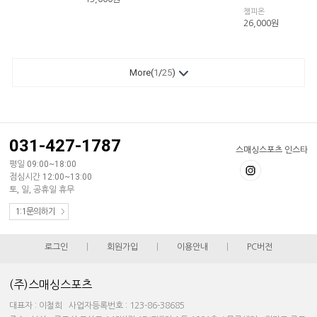
챔피온
26,000
원
More(
1
/
25
)
031-427-1787
스매싱스포츠 인스타
평일 09:00~18:00
점심시간 12:00~13:00
토, 일, 공휴일 휴무
1:1문의하기
로그인
|
회원가입
|
이용안내
|
PC버전
(주)스매싱스포츠
대표자 : 이철희 사업자등록번호 : 123-86-38685