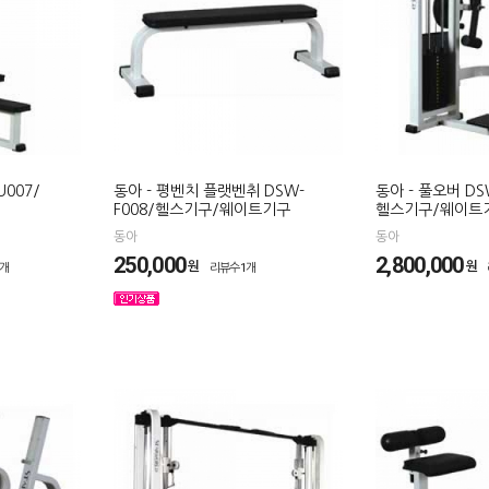
U007/
동아 - 평벤치 플랫벤취 DSW-
동아 - 풀오버 DS
F008/헬스기구/웨이트기구
헬스기구/웨이트
동아
동아
250,000
2,800,000
원
원
1개
리뷰수1개