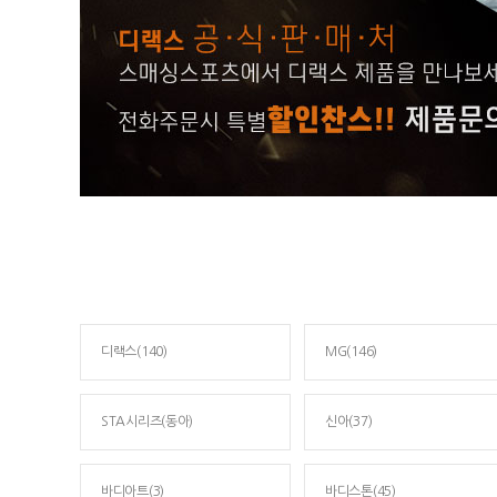
디랙스(140)
MG(146)
STA시리즈(동아)
신아(37)
바디아트(3)
바디스톤(45)