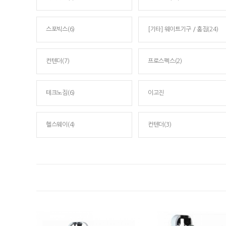
스포빅스(6)
[기타] 웨이트기구 / 홈짐(24)
컨텐더(7)
프로스펙스(2)
테크노짐(6)
이고진
헬스웨이(4)
컨텐더(3)