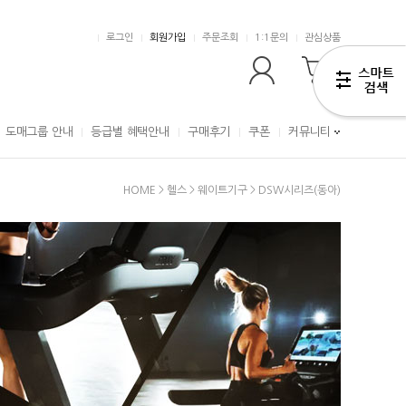
로그인
회원가입
주문조회
1:1문의
관심상품
0
도매그룹 안내
등급별 혜택안내
구매후기
쿠폰
커뮤니티
HOME
>
헬스
>
웨이트기구
>
DSW시리즈(동아)