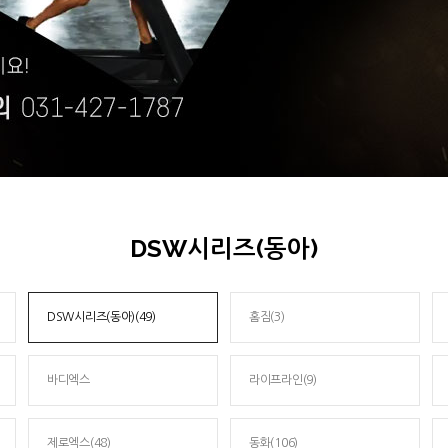
DSW시리즈(동아)
DSW시리즈(동아)(49)
홈짐(3)
바디엑스
라이프라인(9)
제로엑스(48)
동화(106)