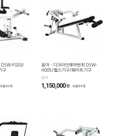
DSW-F020/
동아 - 디크라인해머벤취 DSW-
기구
H005/헬스기구/웨이트기구
동아
1,150,000
원
리뷰수1개
리뷰수1개