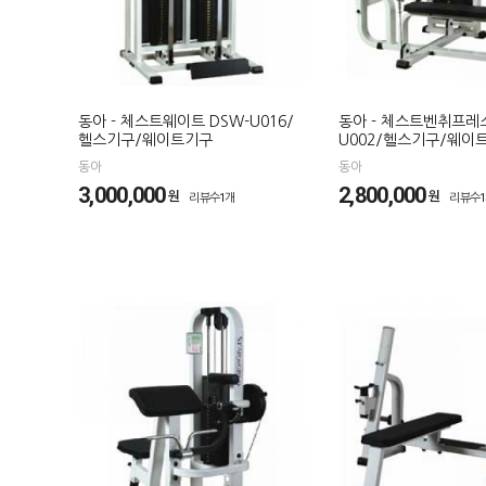
동아 - 체스트웨이트 DSW-U016/
동아 - 체스트벤취프레스
헬스기구/웨이트기구
U002/헬스기구/웨이
동아
동아
3,000,000
2,800,000
원
원
리뷰수1개
리뷰수