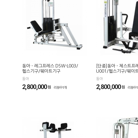
동아 - 레그프레스 DSW-L003/
[단종]동아 - 체스트프레
헬스기구/웨이트기구
U001/헬스기구/웨이
동아
동아
2,800,000
2,800,000
원
원
리뷰수1개
리뷰수