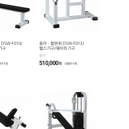
DSW-F010/
동아 - 컬벤취 DSW-F013/
기구
헬스기구/웨이트기구
동아
510,000
원
뷰수1개
리뷰수1개