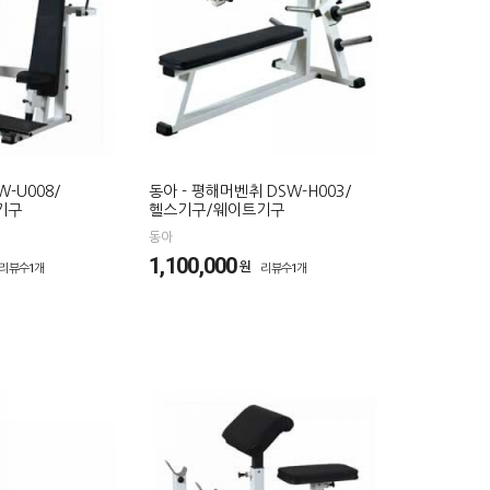
W-U008/
동아 - 평해머벤취 DSW-H003/
기구
헬스기구/웨이트기구
동아
1,100,000
원
리뷰수1개
리뷰수1개