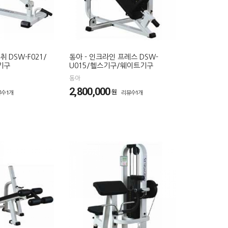
 DSW-F021/
동아 - 인크라인 프레스 DSW-
기구
U015/헬스기구/웨이트기구
동아
2,800,000
원
뷰수1개
리뷰수1개