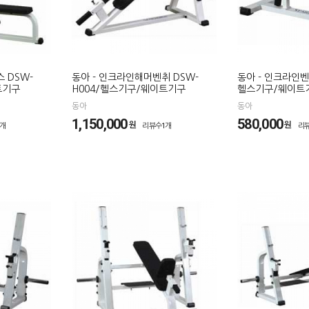
 DSW-
동아 - 인크라인해머벤취 DSW-
동아 - 인크라인벤취
트기구
H004/헬스기구/웨이트기구
헬스기구/웨이트
동아
동아
1,150,000
580,000
원
원
1개
리뷰수1개
리