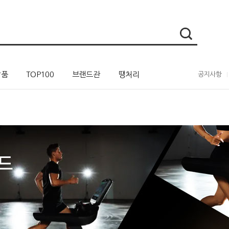
상품
TOP100
브랜드관
땡처리
공지사항