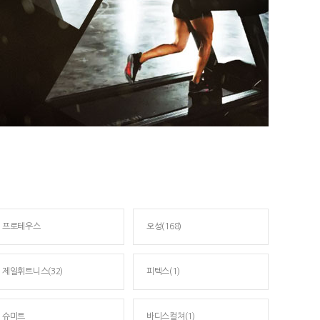
프로테우스
오성(168)
제일휘트니스(32)
피텍스(1)
슈미트
바디스컬쳐(1)