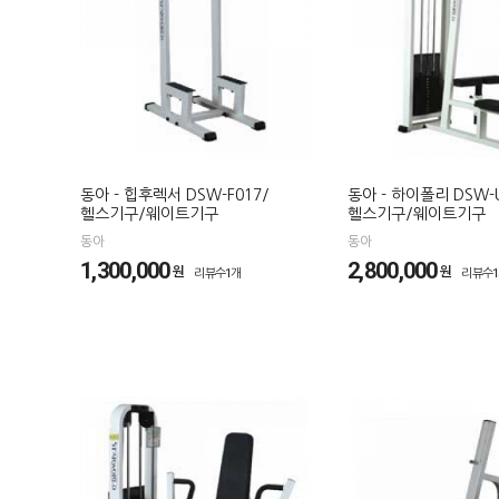
동아 - 힙후렉서 DSW-F017/
동아 - 하이폴리 DSW-
헬스기구/웨이트기구
헬스기구/웨이트기구
동아
동아
1,300,000
2,800,000
원
원
리뷰수1개
리뷰수