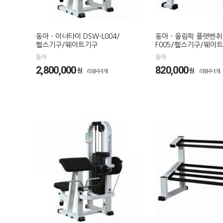
동아 - 이너타이 DSW-L004/
동아 - 올림픽 플랫벤취
헬스기구/웨이트기구
F005/헬스기구/웨이
동아
동아
2,800,000
820,000
원
원
리뷰수1개
리뷰수1개