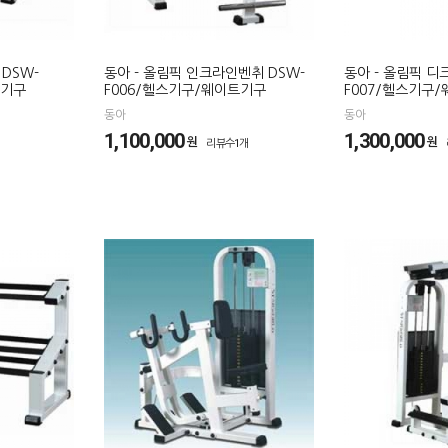
 DSW-
동아 - 올림픽 인크라인벤취 DSW-
동아 - 올림픽 디
트기구
F006/헬스기구/웨이트기구
F007/헬스기구
동아
동아
1,100,000
1,300,000
원
원
리뷰수1개