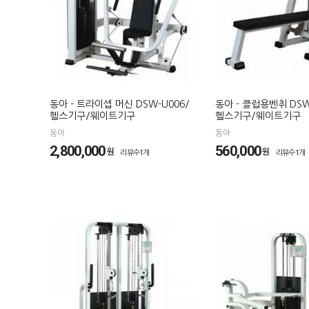
동아 - 트라이셉 머신 DSW-U006/
동아 - 클럽용벤취 DSW
헬스기구/웨이트기구
헬스기구/웨이트기구
동아
동아
2,800,000
560,000
원
원
리뷰수1개
리뷰수1개