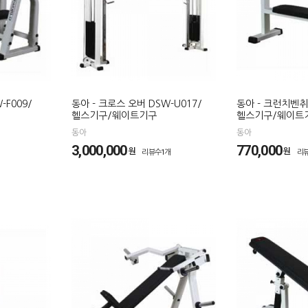
-F009/
동아 - 크로스 오버 DSW-U017/
동아 - 크런치벤취 
헬스기구/웨이트기구
헬스기구/웨이트
동아
동아
3,000,000
770,000
원
원
리뷰수1개
리