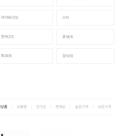
아이워너(5)
스타
한아(33)
광성(4)
휘코(9)
짐닉(6)
신상품
상품명
인기순
판매순
높은가격
낮은가격