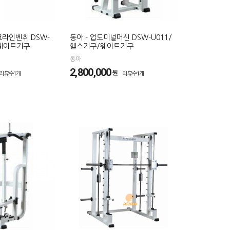
크라인벤취 DSW-
동아 - 업도미널머신 DSW-U011/
/웨이트기구
헬스기구/웨이트기구
동아
2,800,000
원
리뷰수1개
리뷰수1개