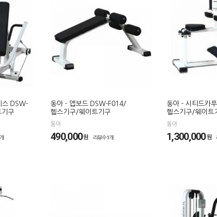
스 DSW-
동아 - 앱보드 DSW-F014/
동아 - 시티드카푸 
트기구
헬스기구/웨이트기구
헬스기구/웨이트
동아
동아
490,000
1,300,000
원
원
1개
리뷰수1개