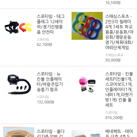
16,500
원
스포타임 - 태그
스매싱스포츠 -
플래그 12세이
2인3각 릴레이
하/경기진행용
4개 1세트 학교
품 안전띠
용품/운동회/야
유회/명랑운동
스포타임
경기/체육대회/
62,700
원
야외단체게임
스매싱스포츠
30,000
원
스포타임 - 뉴
스포타임 - 킨볼
킨볼 인플레이
세트P(킨볼1개,
터/바람주입기
스코어보드1개,
송풍기 펌프
인플레이터1개,
내피1개,라켓가
스포타임
방1개) 킨볼 풀
132,000
원
세트
스포타임
816,200
원
스포타임 - 줄다
베네팩트 - 테이
리기줄 일반 길
프 (3호,4호,5