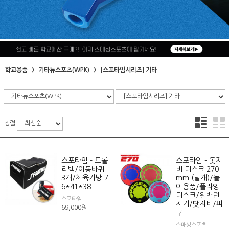
학교용품
기타뉴스포츠(WPK)
[스포타임시리즈] 기타
정렬
스포타임 - 트롤
스포타임 - 돗지
리백/이동바퀴
비 디스크 270
3개/체육가방 7
mm (낱개)/놀
6*41*38
이용품/플라잉
디스크/원반던
스포타임
지기/닷지비/피
69,000
원
구
스매싱스포츠