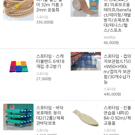
이 32m 지름 3
호) 의료보조용
2mm 운동회
테이프/benefa
ct/테이핑/재발
스포타임
방지/손목보호
336,000
원
대/테니스/헬
스/스포츠
베네팩트
66,000
원
스포타임 - 스캐
스포타임 - 접의
터볼밴드 6색18
자보관함/L150
개입 주고받기
×W60×H90c
m/접의자 보관
스포타임
함/30개수납가
27,000
원
능
스포타임
440,000
원
스포타임 - 바닥
스포타임 - 킨볼
보호매트 정리
연습용 내피(0.
대2(12롤)/체육
84~0.92m)/학
관바닥보호
교용품
스포타임
스포타임