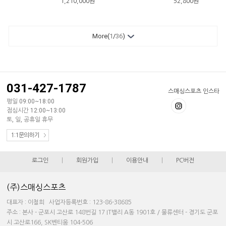
1,210,000
원
52,800
원
More(
1
/
36
)
031-427-1787
스매싱스포츠 인스타
평일 09:00~18:00
점심시간 12:00~13:00
토, 일, 공휴일 휴무
1:1문의하기
로그인
|
회원가입
|
이용안내
|
PC버전
(주)스매싱스포츠
대표자 : 이철희 사업자등록번호 : 123-86-38685
주소 : 본사 - 군포시 고산로 148번길 17 IT밸리 A동 1901호 / 물류센터 - 경기도 군포
시 고산로166, SK벤티움 104-506