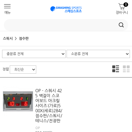
0
메뉴
장바구니
스쿼시
점수판
정렬
OP - 스쿼시 42
5 벽걸이 스코
어보드 아크릴
사이즈:(가로)5
00X(세로)284/
점수판/스쿼시/
테니스/전광판
OP