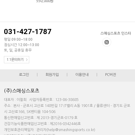
550,000
원
031-427-1787
스매싱스포츠 인스타
평일 09:00~18:00
점심시간 12:00~13:00
토, 일, 공휴일 휴무
1:1문의하기
로그인
|
회원가입
|
이용안내
|
PC버전
(주)스매싱스포츠
대표자 : 이철희 사업자등록번호 : 123-86-38685
주소 : 본사 - 군포시 고산로 148번길 17 IT밸리 A동 1901호 / 물류센터 - 경기도 군포
시 고산로166, SK벤티움 104-506
통신판매업신고번호 : 제 2013-경기군포-0179 호
건강기능식품판매업신고번호 : 제2016-0342446호
개인보호관리책임자 : 관리자(help@smashingsports.co.kr)