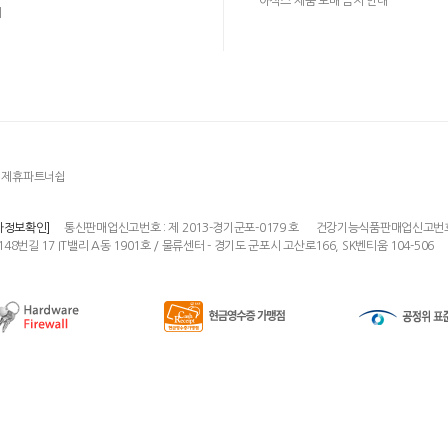
아식스 제품 도매 금지 안내
의
제휴파트너쉽
통신판매업신고번호 : 제 2013-경기군포-0179 호
건강기능식품판매업신고번호 : 
자정보확인]
148번길 17 IT밸리 A동 1901호 / 물류센터 - 경기도 군포시 고산로166, SK벤티움 104-506