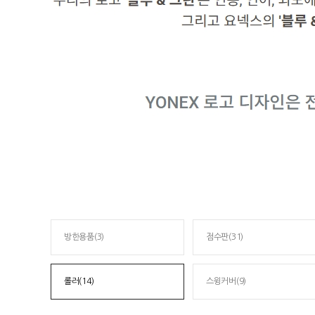
방한용품(3)
점수판(31)
롤러(14)
스윙커버(9)