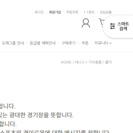
로그인
회원가입
주문조회
1:1문의
관심상품
0
도매그룹 안내
등급별 혜택안내
구매후기
쿠폰
커뮤니티
HOME
>
테니스
>
기타용품
>
롤러