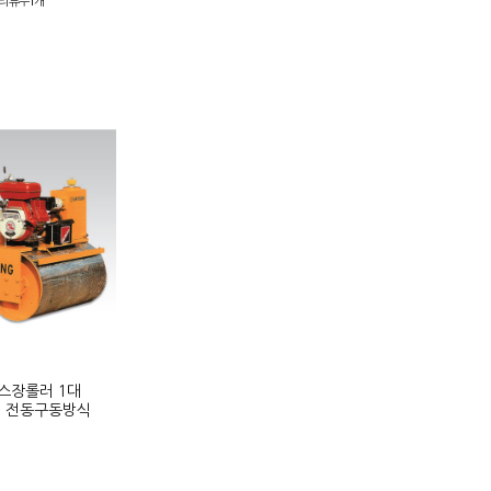
리뷰수1개
니스장롤러 1대
kg 전동구동방식