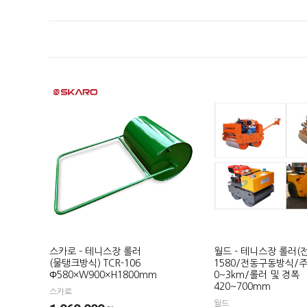
스카로 - 테니스장 롤러
월드 - 테니스장 롤러(전
(물탱크방식) TCR-106
1580/전동구동방식/
Φ580×W900×H1800mm
0~3km/롤러 및 경폭
420~700mm
스카로
월드