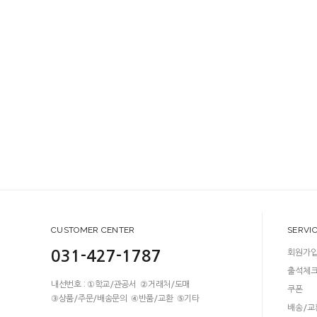
CUSTOMER CENTER
SERVI
031-427-1787
회원가
출석체
내선번호 : ①학교/관공서 ②거래처/도매
쿠폰
③상품/주문/배송문의 ④반품/교환 ⑤기타
배송/교