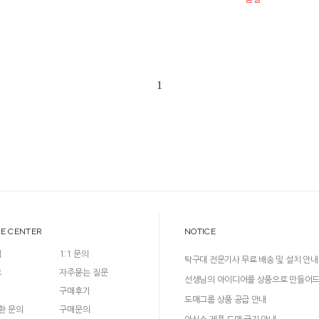
1
CE CENTER
NOTICE
입
1:1 문의
탁구대 전문기사 무료 배송 및 설치 안내
크
자주묻는 질문
선생님의 아이디어를 상품으로 만들어
구매후기
다!
도매그룹 상품 공급 안내
환 문의
구매문의