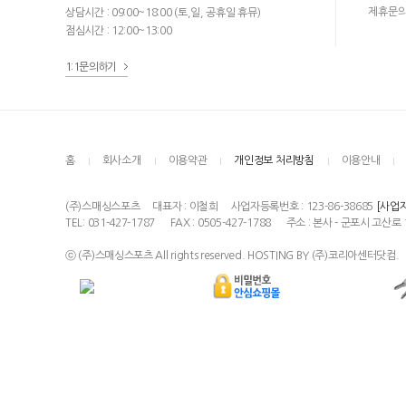
제휴문
상담시간 : 09:00~18:00 (토,일, 공휴일 휴뮤)
점심시간 : 12:00~13:00
1:1문의하기
홈
회사소개
이용약관
개인정보 처리방침
이용안내
(주)스매싱스포츠
대표자 : 이철희
사업자등록번호 : 123-86-38685
[사업
TEL: 031-427-1787
FAX : 0505-427-1788
주소 : 본사 - 군포시 고산로 
ⓒ (주)스매싱스포츠 All rights reserved. HOSTING BY (주)코리아센터닷컴.