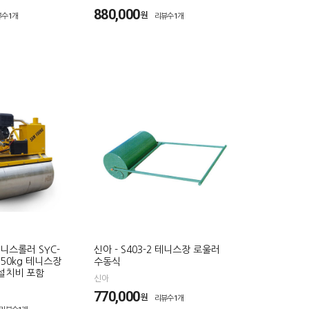
880,000
원
뷰수1개
리뷰수1개
니스롤러 SYC-
신아 - S403-2 테니스장 로울러
550kg 테니스장
수동식
설치비 포함
신아
770,000
원
리뷰수1개