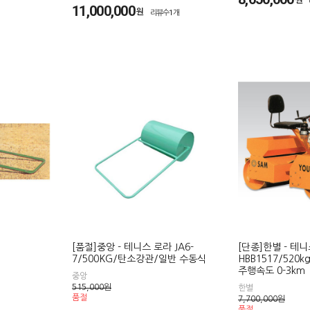
11,000,000
원
리뷰수1개
[품절]중앙 - 테니스 로라 JA6-
[단종]한별 - 테
7/500KG/탄소강관/일반 수동식
HBB1517/520
주행속도 0-3km
중앙
515,000
원
한별
품절
7,700,000
원
품절