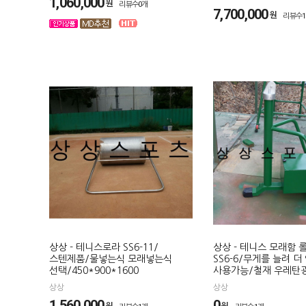
1,060,000
원
리뷰수0개
7,700,000
원
리뷰수
상상 - 테니스로라 SS6-11/
상상 - 테니스 모래함
스텐제품/물넣는식 모래넣는식
SS6-6/무게를 늘려 
선택/450*900*1600
사용가능/철재 우레탄
상상
상상
1,560,000
0
원
원