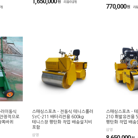
1,650,000
원
리뷰수2개
770,000
원
1개
리
 롤러이동식
스매싱스포츠 - 전동식 테니스롤러
스매싱스포츠 - 테
더 안정적으로
SYC-211 배터리전용 600kg
210 휘발유전용 
광폭바퀴
테니스장 평탄화 작업 배송설치비
평탄화 작업 배송
포함
삼영
삼영
8,650,000
원