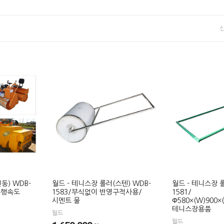
동) WDB-
월드 - 테니스장 롤러(스텐) WDB-
월드 - 테니스장 롤
주행속도
1583/부식없이 반영구적사용/
1581/
시멘트 물
Φ580×(W)900×
테니스장용품
월드
월드