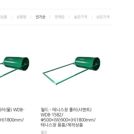
신상품
상품명
인기순
판매순
높은가격
낮은가격
러(물) WDB-
월드 - 테니스장 롤러(시멘트)
WDB-1582/
(H)1800mm/
Φ500×(W)900×(H)1800mm/
테니스장 용품/제작상품
월드