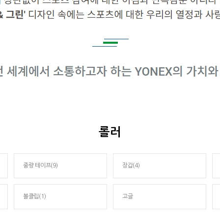
롤러
중량 테이프(9)
장갑(4)
볼클립(1)
고글