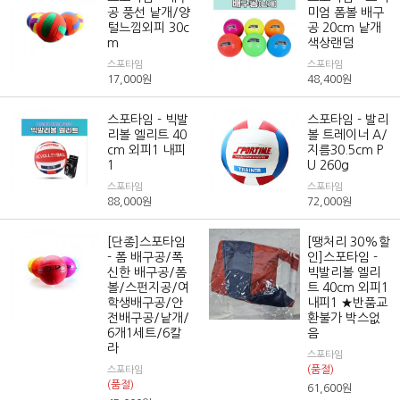
공 풍선 낱개/양
미엄 폼볼 배구
털느낌외피 30c
공 20cm 낱개
m
색상랜덤
스포타임
스포타임
17,000
원
48,400
원
스포타임 - 빅발
스포타임 - 발리
리볼 엘리트 40
볼 트레이너 A/
cm 외피1 내피
지름30.5cm P
1
U 260g
스포타임
스포타임
88,000
원
72,000
원
[단종]스포타임
[땡처리 30%할
- 폼 배구공/폭
인]스포타임 -
신한 배구공/폼
빅발리볼 엘리
볼/스펀지공/여
트 40cm 외피1
학생배구공/안
내피1 ★반품교
전배구공/낱개/
환불가 박스없
6개1세트/6칼
음
라
스포타임
(품절)
스포타임
(품절)
61,600
원