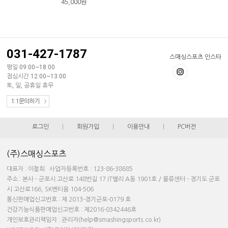
45,000
원
031-427-1787
스매싱스포츠 인스타
평일 09:00~18:00
점심시간 12:00~13:00
토, 일, 공휴일 휴무
1:1문의하기
로그인
|
회원가입
|
이용안내
|
PC버전
(주)스매싱스포츠
대표자 : 이철희 사업자등록번호 : 123-86-38685
주소 : 본사 - 군포시 고산로 148번길 17 IT밸리 A동 1901호 / 물류센터 - 경기도 군포
시 고산로166, SK벤티움 104-506
통신판매업신고번호 : 제 2013-경기군포-0179 호
건강기능식품판매업신고번호 : 제2016-0342446호
개인보호관리책임자 : 관리자(help@smashingsports.co.kr)