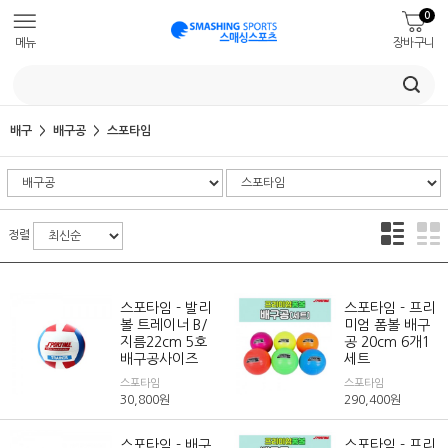
0
메뉴
장바구니
배구
배구공
스포타임
정렬
스포타임 - 발리
스포타임 - 프리
볼 트레이너 B/
미엄 폼볼 배구
지름22cm 5호
공 20cm 6개1
배구공사이즈
세트
스포타임
스포타임
30,800
원
290,400
원
스포타임 - 배구
스포타임 - 프리