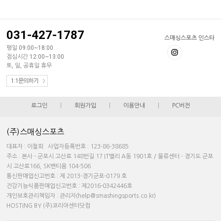
031-427-1787
스매싱스포츠 인스타
평일 09:00~18:00
점심시간 12:00~13:00
토, 일, 공휴일 휴무
1:1문의하기
로그인
|
회원가입
|
이용안내
|
PC버전
(주)스매싱스포츠
대표자 : 이철희 사업자등록번호 : 123-86-38685
주소 : 본사 - 군포시 고산로 148번길 17 IT밸리 A동 1901호 / 물류센터 - 경기도 군포
시 고산로166, SK벤티움 104-506
통신판매업신고번호 : 제 2013-경기군포-0179 호
건강기능식품판매업신고번호 : 제2016-0342446호
개인보호관리책임자 : 관리자(help@smashingsports.co.kr)
HOSTING BY (주)코리아센터닷컴