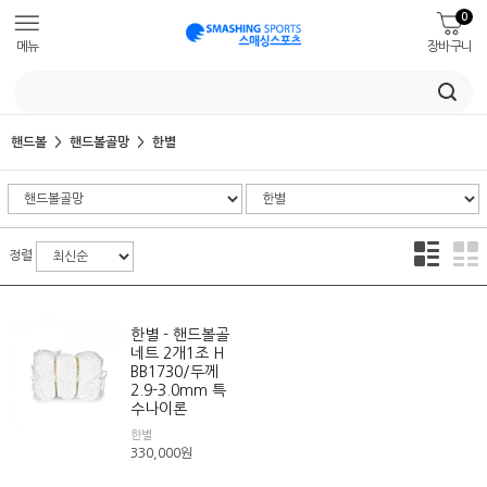
0
메뉴
장바구니
핸드볼
핸드볼골망
한별
정렬
한별 - 핸드볼골
네트 2개1조 H
BB1730/두께
2.9-3.0mm 특
수나이론
한별
330,000
원