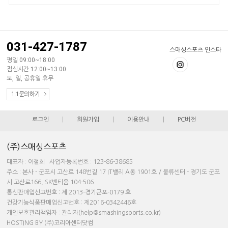
031-427-1787
스매싱스포츠 인스타
평일 09:00~18:00
점심시간 12:00~13:00
토, 일, 공휴일 휴무
1:1문의하기
로그인
|
회원가입
|
이용안내
|
PC버전
(주)스매싱스포츠
대표자 : 이철희 사업자등록번호 : 123-86-38685
주소 : 본사 - 군포시 고산로 148번길 17 IT밸리 A동 1901호 / 물류센터 - 경기도 군포
시 고산로166, SK벤티움 104-506
통신판매업신고번호 : 제 2013-경기군포-0179 호
건강기능식품판매업신고번호 : 제2016-0342446호
개인보호관리책임자 : 관리자(help@smashingsports.co.kr)
HOSTING BY (주)코리아센터닷컴