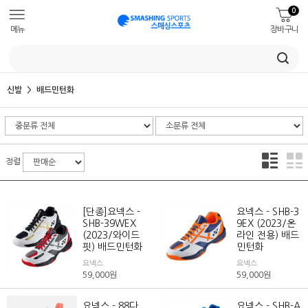
0
메뉴
장바구니
신발
배드민턴화
정렬
[단종]요넥스 -
요넥스 - SHB-3
SHB-39WEX
9EX (2023/온
(2023/와이드
라인 전용) 배드
핏) 배드민턴화
민턴화
요넥스
요넥스
59,000
원
59,000
원
요넥스 - 88다
요넥스 - SHB-A