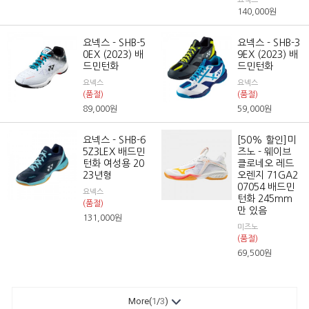
요넥스
140,000
원
요넥스 - SHB-5
요넥스 - SHB-3
0EX (2023) 배
9EX (2023) 배
드민턴화
드민턴화
요넥스
요넥스
(품절)
(품절)
89,000
원
59,000
원
요넥스 - SHB-6
[50% 할인]미
5Z3LEX 배드민
즈노 - 웨이브
턴화 여성용 20
클로네오 레드
23년형
오렌지 71GA2
07054 배드민
요넥스
턴화 245mm
(품절)
만 있음
131,000
원
미즈노
(품절)
69,500
원
More(
1
/
3
)