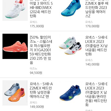
이얼 3 와이드 S
Z2MEX 블루 배
HB-88D3WEX
드민턴화 2023
(2024) 배드민
남성용 에어러
턴화
스Z
요넥스
요넥스
175,000
원
179,000
원
[50% 할인]미
요넥스 - SHB-E
즈노 - 스텔스네
LX3EX 2023
오 파스텔오렌
(이클립션 X/남
지 X1GA2001
녀공용) 배드민
59 배드민턴화
턴화
230 235 만 있
요넥스
음
140,000
원
미즈노
94,500
원
요넥스 - SHB-A
요넥스 - SHB-E
Z2MEX 배드민
LX3EX 2023
턴화 남성전용
(이클립션 X 남
에어러스Z 맨
녀공용/온라인
전용) 배드민턴
요넥스
화
149,000
원