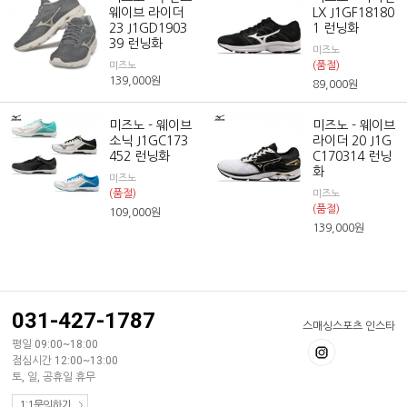
웨이브 라이더
LX J1GF18180
23 J1GD1903
1 런닝화
39 런닝화
미즈노
(품절)
미즈노
139,000
원
89,000
원
미즈노 - 웨이브
미즈노 - 웨이브
소닉 J1GC173
라이더 20 J1G
452 런닝화
C170314 런닝
화
미즈노
(품절)
미즈노
(품절)
109,000
원
139,000
원
031-427-1787
스매싱스포츠 인스타
평일 09:00~18:00
점심시간 12:00~13:00
토, 일, 공휴일 휴무
1:1문의하기