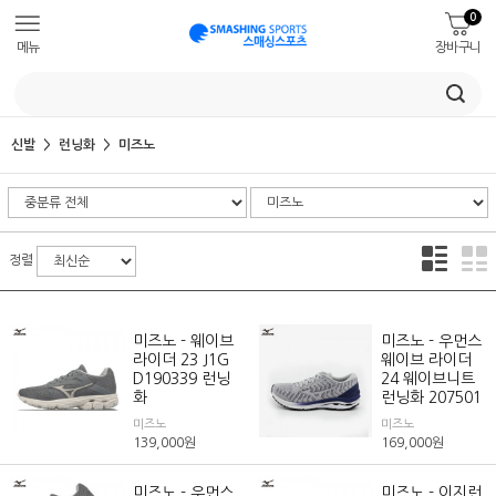
0
메뉴
장바구니
신발
런닝화
미즈노
정렬
미즈노 - 웨이브
미즈노 - 우먼스
라이더 23 J1G
웨이브 라이더
D190339 런닝
24 웨이브니트
화
런닝화 207501
미즈노
미즈노
139,000
원
169,000
원
미즈노 - 우먼스
미즈노 - 이지런