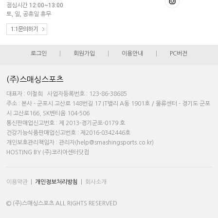
점심시간 12:00~13:00
토, 일, 공휴일 휴무
1:1문의하기
로그인
|
회원가입
|
이용안내
|
PC버전
(주)스매싱스포츠
대표자 : 이철희 사업자등록번호 : 123-86-38685
주소 : 본사 - 군포시 고산로 148번길 17 IT밸리 A동 1901호 / 물류센터 - 경기도 군포
시 고산로166, SK벤티움 104-506
통신판매업신고번호 : 제 2013-경기군포-0179 호
건강기능식품판매업신고번호 : 제2016-0342446호
개인보호관리책임자 : 관리자(help@smashingsports.co.kr)
HOSTING BY (주)코리아센터닷컴
이용약관
|
개인정보처리방침
|
회사소개
© (주)스매싱스포츠 ALL RIGHTS RESERVED