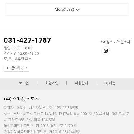
More(
1
/
38
)
031-427-1787
스매싱스포츠 인스타
평일 09:00~18:00
점심시간 12:00~13:00
토, 일, 공휴일 휴무
1:1문의하기
로그인
|
회원가입
|
이용안내
|
PC버전
(주)스매싱스포츠
대표자 : 이철희 사업자등록번호 : 123-86-38685
주소 : 본사 - 군포시 고산로 148번길 17 IT밸리 A동 1901호 / 물류센터 - 경기도 군포
시 고산로166, SK벤티움 104-506
통신판매업신고번호 : 제 2013-경기군포-0179 호
건강기능식품판매업신고번호 : 제2016-0342446호