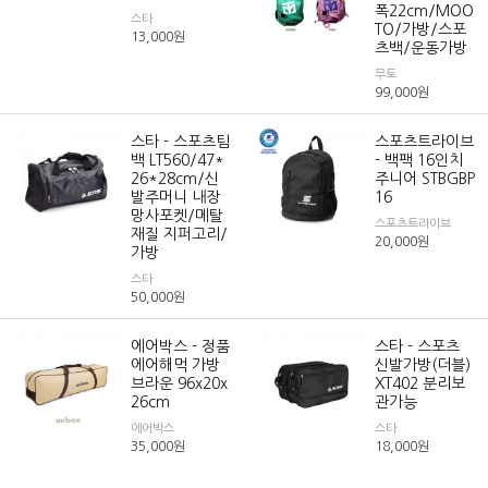
폭22cm/MOO
스타
TO/가방/스포
13,000
원
츠백/운동가방
무토
99,000
원
스타 - 스포츠팀
스포츠트라이브
백 LT560/47*
- 백팩 16인치
26*28cm/신
주니어 STBGBP
발주머니 내장
16
망사포켓/메탈
스포츠트라이브
재질 지퍼고리/
20,000
원
가방
스타
50,000
원
에어박스 - 정품
스타 - 스포츠
에어해먹 가방
신발가방(더블)
브라운 96x20x
XT402 분리보
26cm
관가능
에어박스
스타
35,000
원
18,000
원