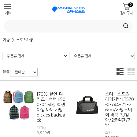
0
메뉴
장바구니
가방
스포츠가방
정렬
[70% 할인]디
스타 - 스포츠
키즈 - 백팩 I-50
레저가방 LT570
030 5색상 학생
-03/44*21*2
아동 아이 가방
6cm/가방코너
dickies backpa
와 바닥 PU원
ck
단/2중원단/가
방
디키즈
5,940
원
스타