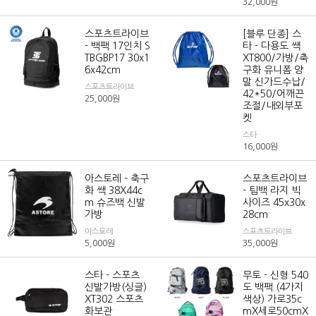
32,000
원
스포츠트라이브
[블루 단종] 스
- 백팩 17인치 S
타 - 다용도 쌕
TBGBP17 30x1
XT800/가방/축
6x42cm
구화 유니폼 양
말 신가드수납/
스포츠트라이브
42*50/어깨끈
25,000
원
조절/내외부포
켓
스타
16,000
원
아스토레 - 축구
스포츠트라이브
화 쌕 38X44c
- 팀백 라지 빅
m 슈즈백 신발
사이즈 45x30x
가방
28cm
아스토레
스포츠트라이브
5,000
원
35,000
원
스타 - 스포츠
무토 - 신형 540
신발가방(싱글)
도 백팩 (4가지
XT302 스포츠
색상) 가로35c
화보관
mX세로50cmX