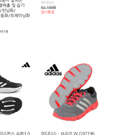
 통풍이 잘되는
아디다스
열배출 및 습기
62,100
원
/런닝화/
일시품절
운동화/트레이닝화
뷰수1개
 리스펀스 슈퍼3.0
아디다스 - 브리즈 W G97196