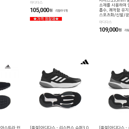
사이즈:235mm
아디다스
소재를 사용하여 
105,000
원
흡수, 쾌적함 유지
리뷰수1개
스포츠화/신발/
아디다스
109,000
원
리
- 아스트라 런
[품절]아디다스 - 리스펀스 슈퍼3.0
[품절]아디다스 -