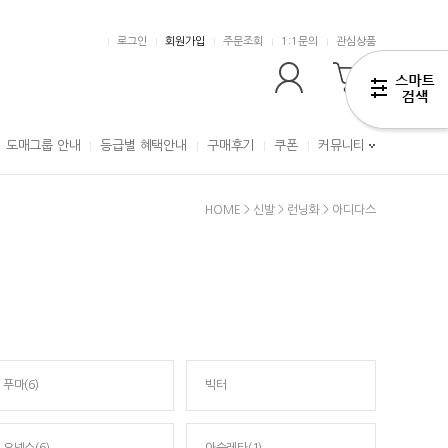
로그인
회원가입
주문조회
1:1문의
관심상품
0
도매그룹 안내
등급별 혜택안내
구매후기
쿠폰
커뮤니티
HOME
>
신발
>
런닝화
>
아디다스
푸마(6)
빅터