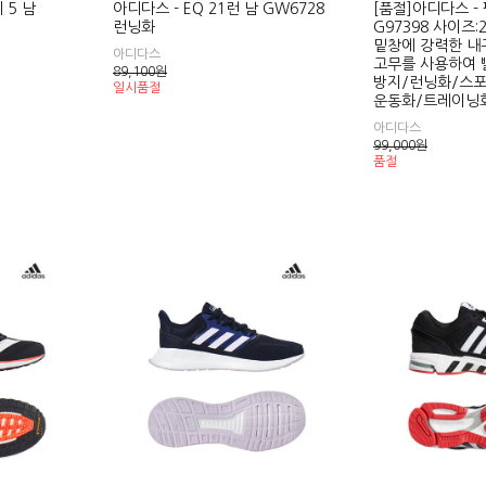
 5 남
아디다스 - EQ 21런 남 GW6728
[품절]아디다스 -
런닝화
G97398 사이즈:
밑창에 강력한 내
아디다스
고무를 사용하여 
89,100
원
방지/런닝화/스포
일시품절
운동화/트레이닝
아디다스
99,000
원
품절