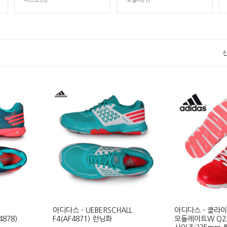
미즈노(6)
오클리(1)
아디다스 - UEBERSCHALL
아디다스 - 클라
4878)
F4(AF4871) 런닝화
모듈레이트W Q22