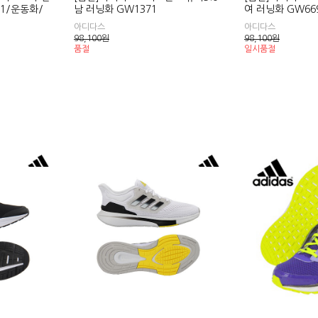
51/운동화/
남 러닝화 GW1371
여 러닝화 GW66
아디다스
아디다스
98,100
원
98,100
원
품절
일시품절