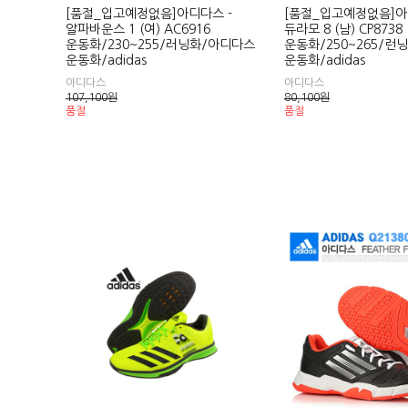
[품절_입고예정없음]아디다스 -
[품절_입고예정없음]아
알파바운스 1 (여) AC6916
듀라모 8 (남) CP8738
운동화/230~255/러닝화/아디다스
운동화/250~265/런
운동화/adidas
운동화/adidas
아디다스
아디다스
107,100
원
80,100
원
품절
품절