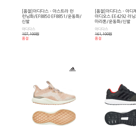
[품절]아디다스 - 아스트라 런
[품절]아디다스 - 아디
런닝화/EF8850 EF8851/운동화/
아디오스 EE4292 러
신발
마라톤/운동화/신발
아디다스
아디다스
107,100
원
161,100
원
품절
품절