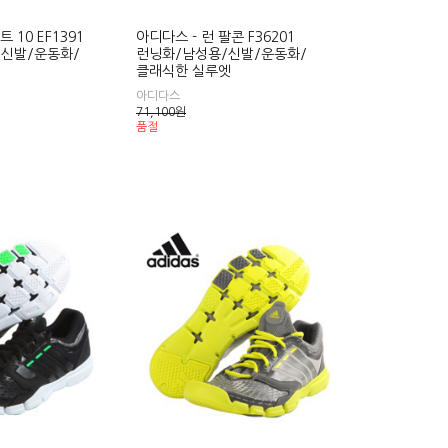
 10 EF1391
아디다스 - 런 팔콘 F36201
신발/운동화/
런닝화/남성용/신발/운동화/
클래식한 실루엣
아디다스
71,100
원
품절