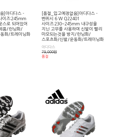
음]아디다스 -
[품절_입고예정없음]아디다스 -
 사이즈:245mm
벤퀴시 6 W Q22401
운스로 되어있어
사이즈:230~245mm 내구성을
제품/런닝화/
지닌 고무를 사용하여 신발이 빨리
운동화/트레이닝화
마모되는것을 방지/런닝화/
스포츠화/신발/운동화/트레이닝화
아디다스
79,000
원
품절