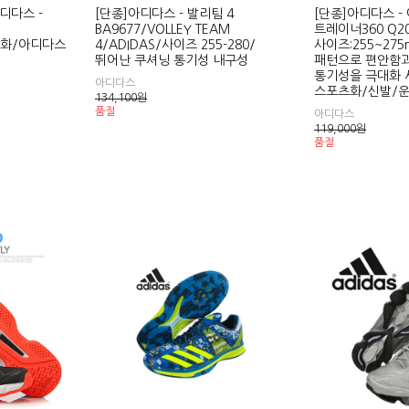
디다스 -
[단종]아디다스 - 발리팀 4
[단종]아디다스 -
BA9677/VOLLEY TEAM
트레이너360 Q20
닝화/아디다스
4/ADIDAS/사이즈 255-280/
사이즈:255~27
뛰어난 쿠셔닝 통기성 내구성
패턴으로 편안함과
통기성을 극대화 
아디다스
스포츠화/신발/
134,100
원
품절
아디다스
119,000
원
품절