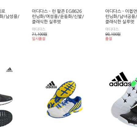
제로
아디다스 - 런 팔콘 EG8626
아디다스 - 이큅먼트
닝화/남성용/
런닝화/여성용/운동화/신발/
런닝화/남녀공용/
클래식한 실루엣
클래식한 실루엣
아디다스
아디다스
71,100
원
98,100
원
일시품절
품절