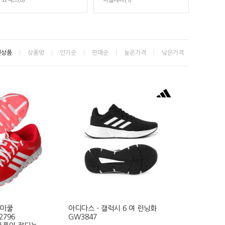
요넥스(6)
아슬레타(1)
신상품
상품명
인기순
판매순
높은가격
낮은가격
이마쿨
아디다스 - 갤럭시 6 여 런닝화
796
GW3847