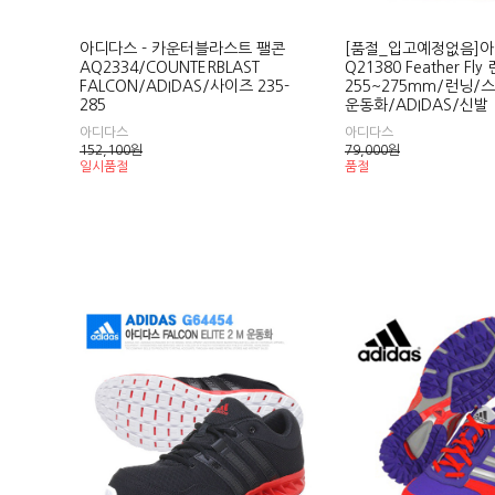
아디다스 - 카운터블라스트 팰콘
[품절_입고예정없음]아
AQ2334/COUNTERBLAST
Q21380 Feather Fl
FALCON/ADIDAS/사이즈 235-
255~275mm/런닝/
285
운동화/ADIDAS/신발
아디다스
아디다스
152,100
원
79,000
원
일시품절
품절