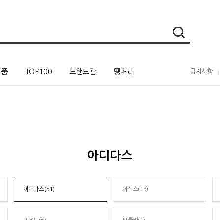
상품
TOP100
브랜드관
땡처리
공지사항
아디다스
아디다스(51)
아식스(13)