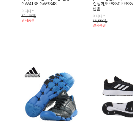
GW4138 GW3848
런닝화/EF8850 EF88
신발
아디다스
62,100
원
아디다스
일시품절
53,550
원
일시품절