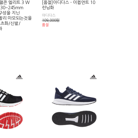
 팰콘 엘리트 3 W
[품절]아디다스 - 이큅먼트 10
230~245mm
런닝화
구성을 지닌
아디다스
빨리 마모되는것을
109,000
원
츠화/신발/
품절
화