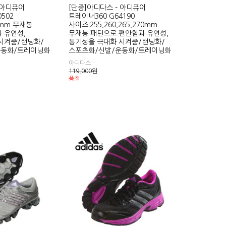
 아디퓨어
[단종]아디다스 - 아디퓨어
502
트레이너360 G64190
5mm 무재봉
사이즈:255,260,265,270mm
 유연성,
무재봉 패턴으로 편안함과 유연성,
시켜줌/런닝화/
통기성을 극대화 시켜줌/런닝화/
운동화/트레이닝화
스포츠화/신발/운동화/트레이닝화
아디다스
119,000
원
품절