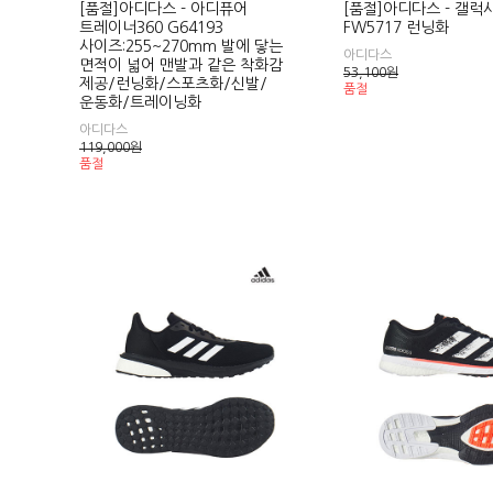
[품절]아디다스 - 아디퓨어
[품절]아디다스 - 갤럭시
트레이너360 G64193
FW5717 런닝화
사이즈:255~270mm 발에 닿는
아디다스
면적이 넓어 맨발과 같은 착화감
53,100
원
제공/런닝화/스포츠화/신발/
품절
운동화/트레이닝화
아디다스
119,000
원
품절