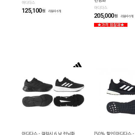
런닝화
아디다스
아디다스
125,100
원
리뷰수1개
205,000
원
리뷰수1개
아디다스 - 갤럭시 6 남 런닝화
[50% 할인]아디다스 