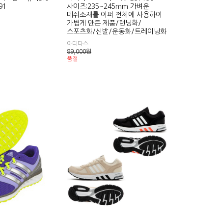
91
사이즈:235~245mm 가벼운
메쉬소재를 어퍼 전체에 사용하여
가볍게 만든 제품/런닝화/
스포츠화/신발/운동화/트레이닝화
아디다스
89,000
원
품절