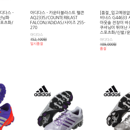
디다스 -
아디다스 - 카운터블라스트 팰콘
[품절_입고예정없
y 런닝화
AQ2335/COUNTERBLAST
비너스 G44633
스포츠화/
FALCON/ADIDAS/사이즈 255-
아웃솔 전창이 바
270
쿠셔닝이 뛰어난 
스포츠화/신발/
아디다스
152,100
원
아디다스
일시품절
189,000
원
품절