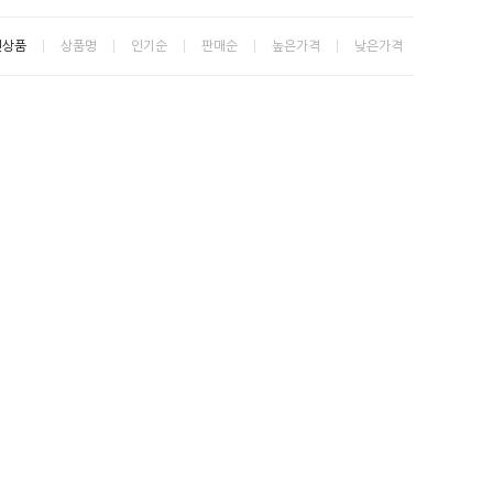
신상품
상품명
인기순
판매순
높은가격
낮은가격