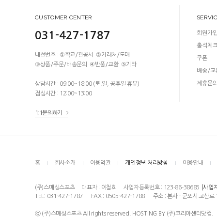
CUSTOMER CENTER
SERVI
031-427-1787
회원가
출석체
내선번호 : ①학교/관공서 ②거래처/도매
쿠폰
③상품/주문/배송문의 ④반품/교환 ⑤기타
배송/교
제휴문
상담시간 : 09:00~18:00 (토,일, 공휴일 휴뮤)
점심시간 : 12:00~13:00
1:1문의하기
홈
회사소개
이용약관
개인정보 처리방침
이용안내
(주)스매싱스포츠
대표자 : 이철희
사업자등록번호 : 123-86-38685
[사업
TEL: 031-427-1787
FAX : 0505-427-1788
주소 : 본사 - 군포시 고산로 
ⓒ (주)스매싱스포츠 All rights reserved. HOSTING BY (주)코리아센터닷컴.