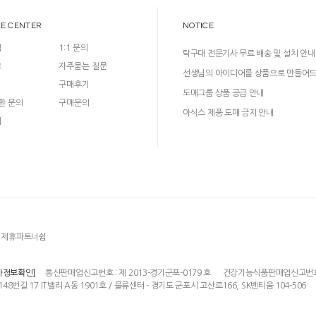
CE CENTER
NOTICE
입
1:1 문의
탁구대 전문기사 무료 배송 및 설치 안내
크
자주묻는 질문
선생님의 아이디어를 상품으로 만들어
구매후기
다!
도매그룹 상품 공급 안내
환 문의
구매문의
아식스 제품 도매 금지 안내
의
제휴파트너쉽
통신판매업신고번호 : 제 2013-경기군포-0179 호
건강기능식품판매업신고번호 : 
자정보확인]
148번길 17 IT밸리 A동 1901호 / 물류센터 - 경기도 군포시 고산로166, SK벤티움 104-506