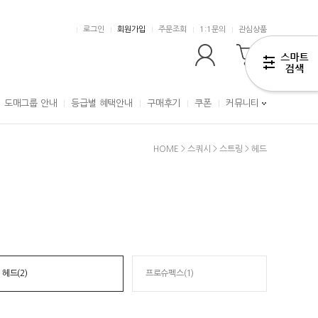
로그인
회원가입
주문조회
1:1문의
관심상품
0
도매그룹 안내
등급별 혜택안내
구매후기
쿠폰
커뮤니티
HOME
>
스쿼시
>
스트링
>
헤드
헤드(2)
프로슈펙스(1)