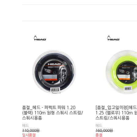
품절_헤드 - 퍼펙트 파워 1.20
[품절_입고일미정]헤드
(블랙) 110m 원형 스쿼시 스트링/
1.25 (옐로우) 110m
스쿼시용품
스트링/스쿼시용품
헤드
헤드
110,000
원
160,000
원
일시품절
품절