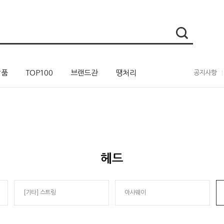
상품
TOP100
브랜드관
땡처리
공지사항
헤드
[기타] 스트링
아사웨이