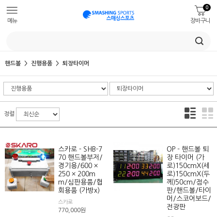
0
메뉴
장바구니
핸드볼
진행용품
퇴장타이머
정렬
스카로 - SHB-7
OP - 핸드볼 퇴
70 핸드볼부저/
장 타이머 (가
경기용/600 ×
로)150cmX(세
250 × 200m
로)150cmX(두
m/심판용품/협
께)50cm/점수
회용품 (가방x)
판/핸드볼/타이
머/스코어보드/
스카로
전광판
770,000
원