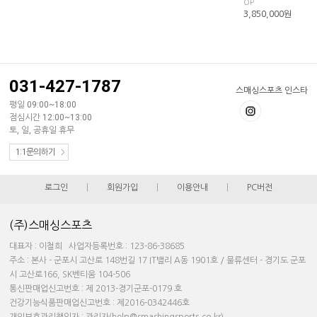
OP
3,850,000
원
031-427-1787
스매싱스포츠 인스타
평일 09:00~18:00
점심시간 12:00~13:00
토, 일, 공휴일 휴무
1:1문의하기
로그인
|
회원가입
|
이용안내
|
PC버전
(주)스매싱스포츠
대표자 : 이철희 사업자등록번호 : 123-86-38685
주소 : 본사 - 군포시 고산로 148번길 17 IT밸리 A동 1901호 / 물류센터 - 경기도 군포
시 고산로166, SK벤티움 104-506
통신판매업신고번호 : 제 2013-경기군포-0179 호
건강기능식품판매업신고번호 : 제2016-0342446호