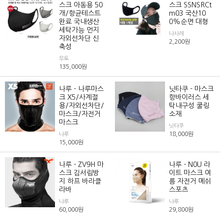
스크 아동용 50
스크 SSNSRCt
개/항균테스트
m03 국산10
완료 국내생산
0%순면 대형
세탁가능 먼지
나사레
자외선차단 신
2,200
원
축성
무토
135,000
원
나루 - 나루마스
닛타쿠 - 마스크
크 X5/사계절
항바이러스 세
용/자외선차단/
탁내구성 쿨링
마스크/자전거
소재
마스크
닛타쿠
18,000
원
나루
15,000
원
나루 - ZV9H 마
나루 - N0U 라
스크 김서림방
이트 마스크 여
지 하프 바라클
름 자전거 메쉬
라바
스포츠
나루
나루
60,000
원
29,800
원