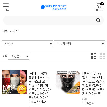
0
메뉴
장바구니
의류
마스크
정렬
[땡처리 70%
[땡처리 70%
할인]나루 - 나
할인]나루 - 나
루마스크 오리
루마스크 F5/사
지널 4계절 마
계절용/필터링
스크/겨울용/마
마스크/마스크/
스크/방한마스
자전거마스크
크/자전거마스
나루
크/국산제작
11,700
원