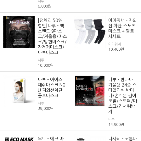
나루
6,000
원
[땡처리 50%
아이워너 - 자외
할인]나루 - 엑
선 차단 스포츠
스밴드 9마스
마스크 + 팔토
크/겨울용/마스
시세트
크/방한마스크/
아이워너
자전거마스크/
10,400
원
나루마스크
나루
10,000
원
나루 - 아이스
나루 - 반다나
메쉬마스크 N0
겨울용 24종 스
U 자외선차단
타일리쉬 반다
골프마스크
나/손쉬운 길이
조절/스토퍼/마
나루
스크/김서림방
39,000
원
지
나루
14,900
원
무토 - 에코 마
나사레 - 코튼마