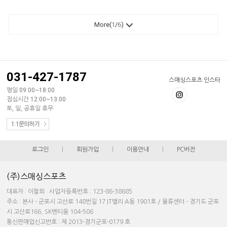
More(
1
/
6
)
031-427-1787
스매싱스포츠 인스타
평일 09:00~18:00
점심시간 12:00~13:00
토, 일, 공휴일 휴무
1:1문의하기
로그인
|
회원가입
|
이용안내
|
PC버전
(주)스매싱스포츠
대표자 : 이철희 사업자등록번호 : 123-86-38685
주소 : 본사 - 군포시 고산로 148번길 17 IT밸리 A동 1901호 / 물류센터 - 경기도 군포
시 고산로166, SK벤티움 104-506
통신판매업신고번호 : 제 2013-경기군포-0179 호