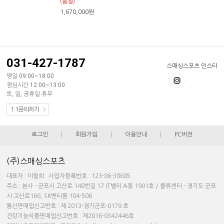
(품절)
1,670,000
원
031-427-1787
스매싱스포츠 인스타
평일 09:00~18:00
점심시간 12:00~13:00
토, 일, 공휴일 휴무
1:1문의하기
로그인
|
회원가입
|
이용안내
|
PC버전
(주)스매싱스포츠
대표자 : 이철희 사업자등록번호 : 123-86-38685
주소 : 본사 - 군포시 고산로 148번길 17 IT밸리 A동 1901호 / 물류센터 - 경기도 군포
시 고산로166, SK벤티움 104-506
통신판매업신고번호 : 제 2013-경기군포-0179 호
건강기능식품판매업신고번호 : 제2016-0342446호