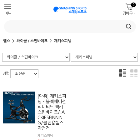
0
메뉴
장바구니
헬스
싸이클 / 스핀바이크
재키스피닝
정렬
[단종] 재키스피
닝 - 블랙에디션
리미티드 잭키
스핀바이크/JA
CKIESPINNIN
G/클럽용헬스
자전거
재키스피닝