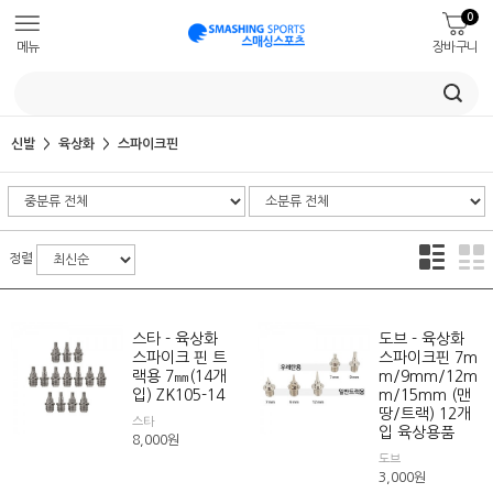
0
메뉴
장바구니
신발
육상화
스파이크핀
정렬
스타 - 육상화
도브 - 육상화
스파이크 핀 트
스파이크핀 7m
랙용 7㎜(14개
m/9mm/12m
입) ZK105-14
m/15mm (맨
땅/트랙) 12개
스타
입 육상용품
8,000
원
도브
3,000
원