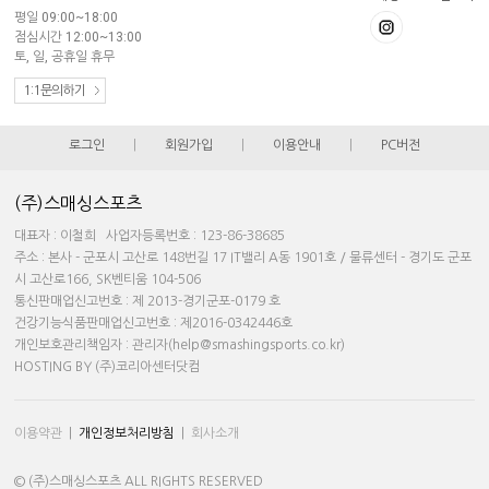
평일 09:00~18:00
점심시간 12:00~13:00
토, 일, 공휴일 휴무
1:1문의하기
로그인
|
회원가입
|
이용안내
|
PC버전
(주)스매싱스포츠
대표자 : 이철희 사업자등록번호 : 123-86-38685
주소 : 본사 - 군포시 고산로 148번길 17 IT밸리 A동 1901호 / 물류센터 - 경기도 군포
시 고산로166, SK벤티움 104-506
통신판매업신고번호 : 제 2013-경기군포-0179 호
건강기능식품판매업신고번호 : 제2016-0342446호
개인보호관리책임자 : 관리자(help@smashingsports.co.kr)
HOSTING BY (주)코리아센터닷컴
이용약관
|
개인정보처리방침
|
회사소개
© (주)스매싱스포츠 ALL RIGHTS RESERVED