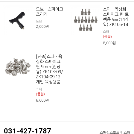
도브 - 스파이크
스타 - 육상화
조리개
스파이크 핀 트
랙용 9㎜(14개
도브
입) ZK106-14
2,000
원
스타
(품절)
8,000
원
[단종]스타 - 육
상화 스파이크
핀 9mm(맨땅
용) ZK103-09/
ZK104-09 12
개입 육상용품
스타
(품절)
6,000
원
031-427-1787
스매싱스포츠 인스타