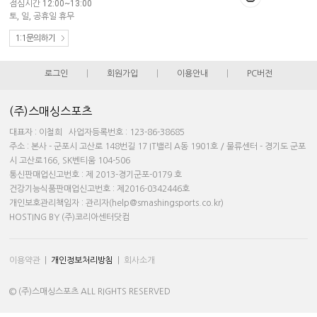
점심시간 12:00~13:00
토, 일, 공휴일 휴무
1:1문의하기
로그인
|
회원가입
|
이용안내
|
PC버전
(주)스매싱스포츠
대표자 : 이철희 사업자등록번호 : 123-86-38685
주소 : 본사 - 군포시 고산로 148번길 17 IT밸리 A동 1901호 / 물류센터 - 경기도 군포
시 고산로166, SK벤티움 104-506
통신판매업신고번호 : 제 2013-경기군포-0179 호
건강기능식품판매업신고번호 : 제2016-0342446호
개인보호관리책임자 : 관리자(help@smashingsports.co.kr)
HOSTING BY (주)코리아센터닷컴
이용약관
|
개인정보처리방침
|
회사소개
© (주)스매싱스포츠 ALL RIGHTS RESERVED