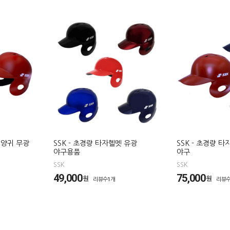
 양귀 무광
SSK - 초경량 타자헬멧 유광
SSK - 초경량 타
야구용품
야구
SSK
SSK
49,000
75,000
원
원
리뷰수1개
리뷰수