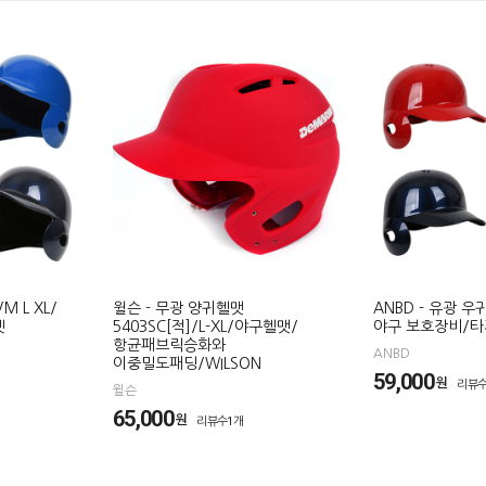
M L XL/
윌슨 - 무광 양귀헬맷
ANBD - 유광 
멧
5403SC[적]/L-XL/야구헬맷/
야구 보호장비/
항균패브릭승화와
ANBD
이중밀도패딩/WILSON
59,000
원
리뷰수
윌슨
65,000
원
리뷰수1개