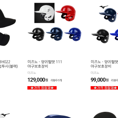
BH022
미즈노 - 양귀헬맷 111
미즈노 - 양귀헬맷 
투사(블랙)
야구보호장비
야구보호장비
미즈노
미즈노
129,000
99,000
원
원
리뷰수1개
리뷰수