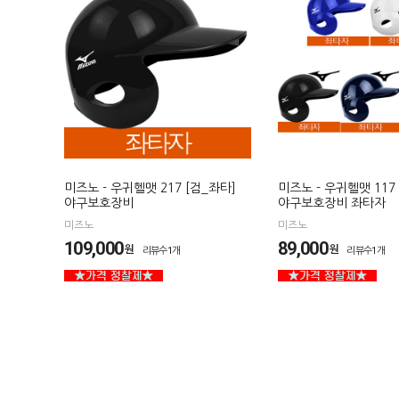
미즈노 - 우귀헬맷 217 [검_좌타]
미즈노 - 우귀헬맷 117
야구보호장비
야구보호장비 좌타자
미즈노
미즈노
109,000
89,000
원
원
리뷰수1개
리뷰수1개