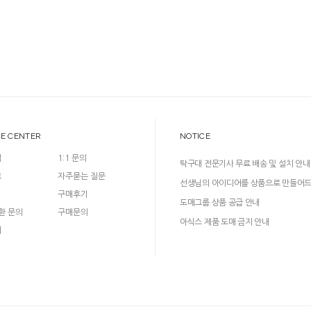
CE CENTER
NOTICE
입
1:1 문의
탁구대 전문기사 무료 배송 및 설치 안내
크
자주묻는 질문
선생님의 아이디어를 상품으로 만들어
구매후기
다!
도매그룹 상품 공급 안내
환 문의
구매문의
아식스 제품 도매 금지 안내
의