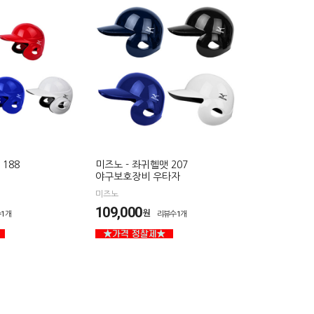
188
미즈노 - 좌귀헬맷 207
야구보호장비 우타자
미즈노
109,000
원
1개
리뷰수1개