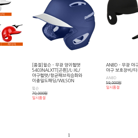
[품절]윌슨 - 무광 양귀헬맷
ANBD - 무광 
5403NALXTT[곤흰]/L-XL/
야구 보호장비/
야구헬맷/항균패브릭승화와
ANBD
이중밀도패딩/WILSON
59,000
원
일시품절
윌슨
70,000
원
일시품절
1