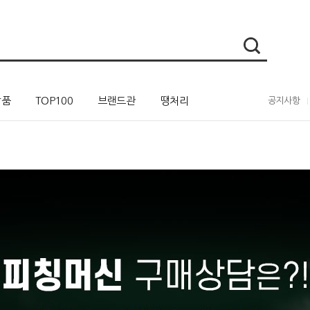
상품
TOP100
브랜드관
땡처리
공지사항