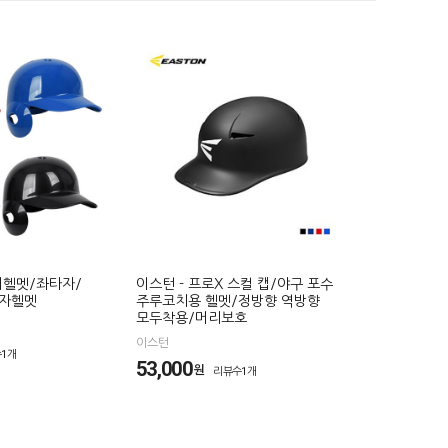
우귀헬멧/좌타자/
이스턴 - 프로X 스컬 캡/야구 포수
타자헬멧
주루코치용 헬멧/정방향 역방향
모두착용/머리보호
이스턴
1개
53,000
원
리뷰수1개