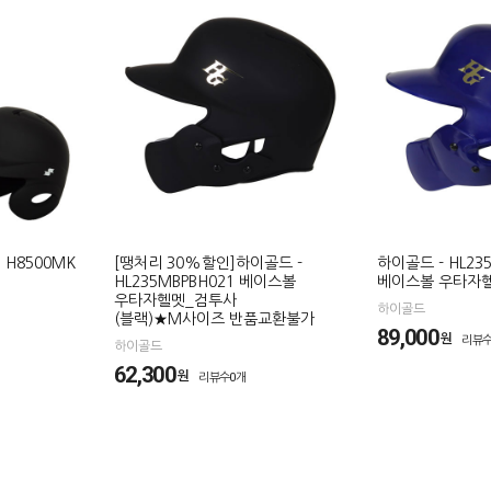
 H8500MK
[땡처리 30%할인]하이골드 -
하이골드 - HL23
HL235MBPBH021 베이스볼
베이스볼 우타자헬
우타자헬멧_검투사
하이골드
(블랙)★M사이즈 반품교환불가
89,000
원
리뷰수
하이골드
62,300
원
리뷰수0개