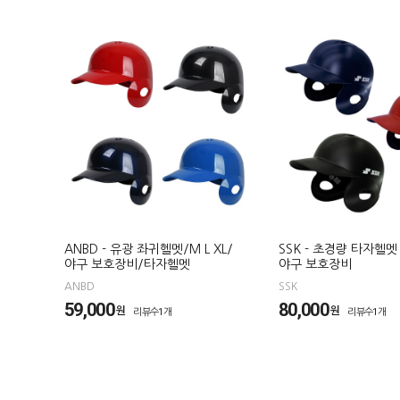
ANBD - 유광 좌귀헬멧/M L XL/
SSK - 초경량 타자헬멧
야구 보호장비/타자헬멧
야구 보호장비
ANBD
SSK
59,000
80,000
원
원
리뷰수1개
리뷰수1개