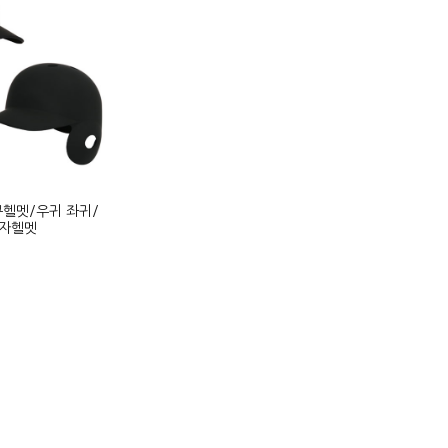
야구헬멧/우귀 좌귀/
타자헬멧