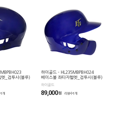
5MBPBH023
하이골드 - HL235MBPBH024
멧_검투사(블루)
베이스볼 좌타자헬멧_검투사(블루)
하이골드
89,000
원
1개
리뷰수1개