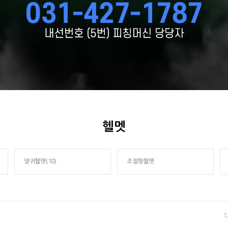
헬멧
양귀헬멧(10)
조절형헬멧