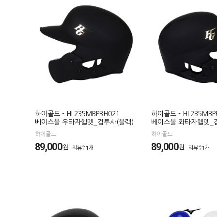
하이골드 - HL235MBPBH021
하이골드 - HL235MBP
베이스볼 우타자헬멧_검투사(블랙)
베이스볼 좌타자헬멧_검
하이골드
하이골드
89,000
89,000
원
원
리뷰수1개
리뷰수1개