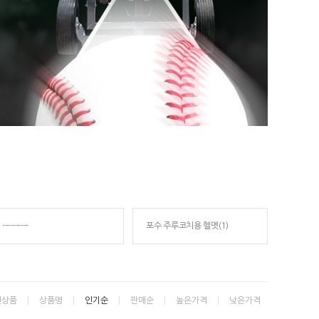
----------
포수 주루코치용 헬멧(1)
신상품
상품명
인기순
판매순
높은가격
낮은가격