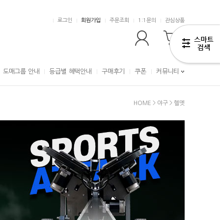
로그인
회원가입
주문조회
1:1문의
관심상품
0
도매그룹 안내
등급별 혜택안내
구매후기
쿠폰
커뮤니티
HOME
>
야구
>
헬멧