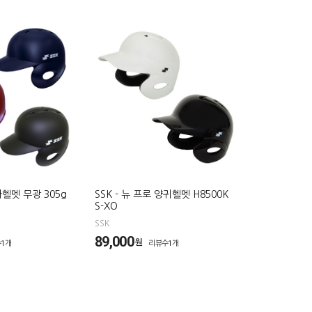
자헬멧 무광 305g
SSK - 뉴 프로 양귀헬멧 H8500K
S-XO
SSK
89,000
원
1개
리뷰수1개