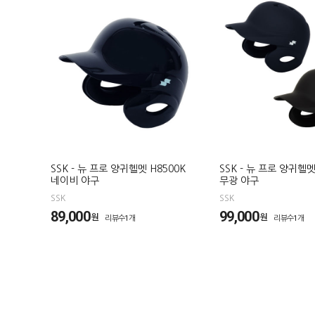
SSK - 뉴 프로 양귀헬멧 H8500K
SSK - 뉴 프로 양귀헬멧
네이비 야구
무광 야구
SSK
SSK
89,000
99,000
원
원
리뷰수1개
리뷰수1개