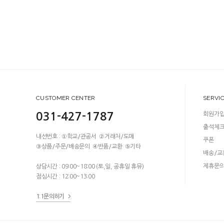
CUSTOMER CENTER
SERVI
031-427-1787
회원가
출석체
내선번호 : ①학교/관공서 ②거래처/도매
쿠폰
③상품/주문/배송문의 ④반품/교환 ⑤기타
배송/교
제휴문
상담시간 : 09:00~18:00 (토,일, 공휴일 휴뮤)
점심시간 : 12:00~13:00
1:1문의하기