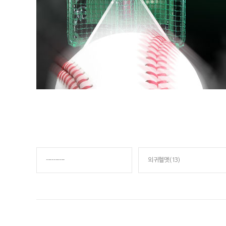
----------
외귀헬멧(13)