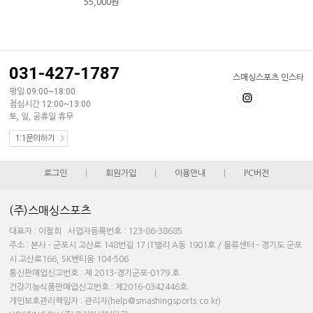
55,000
원
031-427-1787
스매싱스포츠 인스타
평일 09:00~18:00
점심시간 12:00~13:00
토, 일, 공휴일 휴무
1:1문의하기
로그인
|
회원가입
|
이용안내
|
PC버전
(주)스매싱스포츠
대표자 : 이철희 사업자등록번호 : 123-86-38685
주소 : 본사 - 군포시 고산로 148번길 17 IT밸리 A동 1901호 / 물류센터 - 경기도 군포
시 고산로166, SK벤티움 104-506
통신판매업신고번호 : 제 2013-경기군포-0179 호
건강기능식품판매업신고번호 : 제2016-0342446호
개인보호관리책임자 : 관리자(help@smashingsports.co.kr)