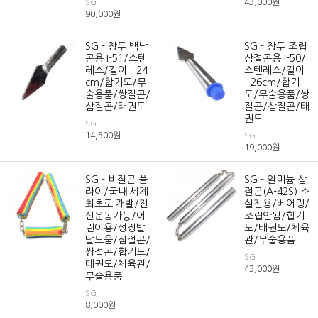
43,000
원
SG
90,000
원
SG - 창두 백낙
SG - 창두 조립
곤용 I-51/스텐
삼절곤용 I-50/
레스/길이 - 24
스텐레스/길이
cm/합기도/무
- 26cm/합기
술용품/쌍절곤/
도/무술용품/쌍
삼절곤/태권도
절곤/삼절곤/태
권도
SG
14,500
원
SG
19,000
원
SG - 비절곤 플
SG - 알미늄 삼
라이/국내 세계
절곤(A-42S) 소
최초로 개발/전
실전용/베어링/
신운동가능/어
조립안됨/합기
린이용/성장발
도/태권도/체육
달도움/삼절곤/
관/무술용품
쌍절곤/합기도/
SG
태권도/체육관/
43,000
원
무술용품
SG
8,000
원