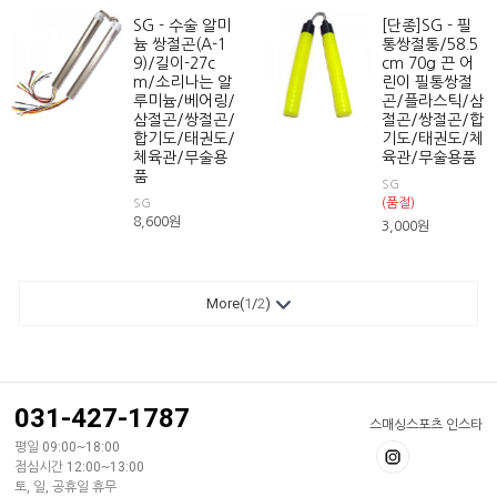
SG - 수술 알미
[단종]SG - 필
늄 쌍절곤(A-1
통쌍절통/58.5
9)/길이-27c
cm 70g 끈 어
m/소리나는 알
린이 필통쌍절
루미늄/베어링/
곤/플라스틱/삼
삼절곤/쌍절곤/
절곤/쌍절곤/합
합기도/태권도/
기도/태권도/체
체육관/무술용
육관/무술용품
품
SG
(품절)
SG
8,600
원
3,000
원
More(
1
/
2
)
031-427-1787
스매싱스포츠 인스타
평일 09:00~18:00
점심시간 12:00~13:00
토, 일, 공휴일 휴무