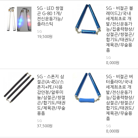
SG - LED 쌍절
SG - 비절곤 블
곤 G-80 1개/
레이드2/국내
전신운동가능/
세계최초로 개
플라스틱
발/전신운동가
능/집중력향상/
SG
삼절곤/쌍절곤/
19,500
원
합기도/태권도/
체육관/무술용
품
SG
8,000
원
SG - 스폰지 삼
SG - 비절곤 버
절곤(A-45)/스
터플라이/국내
폰지+PE/사용
세계최초로 개
감안정/알루미
발/전신운동가
늄/삼절곤/쌍절
능/집중력향상/
곤/합기도/태권
삼절곤/쌍절곤/
도/체육관/무술
합기도/태권도/
용품
체육관/무술용
품
SG
37,500
원
SG
8,000
원