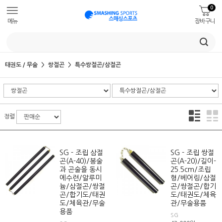
0
메뉴
장바구니
태권도 / 무술
쌍절곤
특수쌍절곤/삼절곤
정렬
SG - 조립 삼절
SG - 조립 쌍절
곤(A-40)/봉술
곤(A-20)/길이-
과 곤술을 동시
25.5cm/조립
에수련/알루미
형/베어링/삼절
늄/삼절곤/쌍절
곤/쌍절곤/합기
곤/합기도/태권
도/태권도/체육
도/체육관/무술
관/무술용품
용품
SG