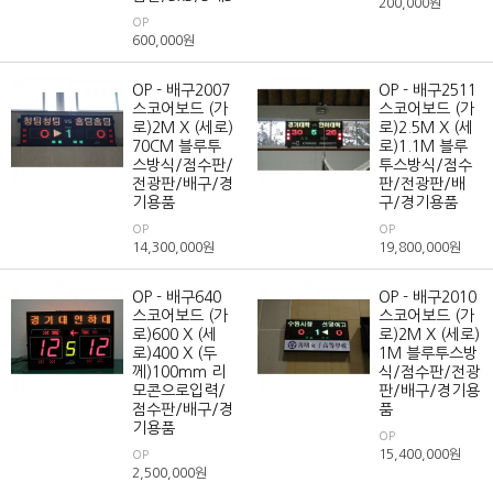
200,000
원
OP
600,000
원
OP - 배구2007
OP - 배구2511
스코어보드 (가
스코어보드 (가
로)2M X (세로)
로)2.5M X (세
70CM 블루투
로)1.1M 블루
스방식/점수판/
투스방식/점수
전광판/배구/경
판/전광판/배
기용품
구/경기용품
OP
OP
14,300,000
원
19,800,000
원
OP - 배구640
OP - 배구2010
스코어보드 (가
스코어보드 (가
로)600 X (세
로)2M X (세로)
로)400 X (두
1M 블루투스방
께)100mm 리
식/점수판/전광
모콘으로입력/
판/배구/경기용
점수판/배구/경
품
기용품
OP
15,400,000
원
OP
2,500,000
원