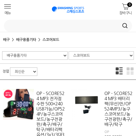
0
메뉴
장바구니
배구
배구용품기타
스코어보드
정렬
OP - SCORE52
OP - SCORE52
4 MP3 전자점
4 MP3 배터리
수판 500×240
팩(무선)만/OP
USB가능/OP52
524MP3/농구
4P/농구스코어
스코어보드/농
보드/농구전광
구전광판/축구/
판/축구/배구/
배구/탁구
탁구/배터리팩
OP
옵션/3x3/3대3