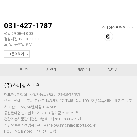
031-427-1787
스매싱스포츠 인스타
평일 09:00~18:00
점심시간 12:00~13:00
토, 일, 공휴일 휴무
1:1문의하기
로그인
|
회원가입
|
이용안내
|
PC버전
(주)스매싱스포츠
대표자 : 이철희 사업자등록번호 : 123-86-38685
주소 : 본사 - 군포시 고산로 148번길 17 IT밸리 A동 1901호 / 물류센터 - 경기도 군포
시 고산로166, SK벤티움 104-506
통신판매업신고번호 : 제 2013-경기군포-0179 호
건강기능식품판매업신고번호 : 제2016-0342446호
개인보호관리책임자 : 관리자(help@smashingsports.co.kr)
HOSTING BY (주)코리아센터닷컴