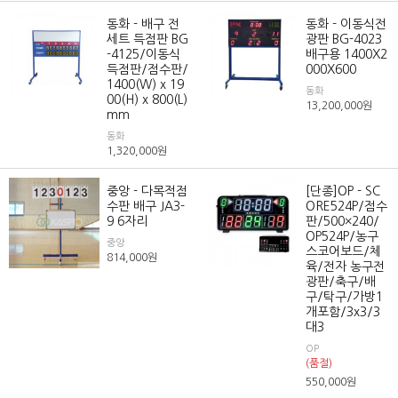
동화 - 배구 전
동화 - 이동식전
세트 득점판 BG
광판 BG-4023
-4125/이동식
배구용 1400X2
득점판/점수판/
000X600
1400(W) x 19
동화
00(H) x 800(L)
13,200,000
원
mm
동화
1,320,000
원
중앙 - 다목적점
[단종]OP - SC
수판 배구 JA3-
ORE524P/점수
9 6자리
판/500×240/
OP524P/농구
중앙
스코어보드/체
814,000
원
육/전자 농구전
광판/축구/배
구/탁구/가방1
개포함/3x3/3
대3
OP
(품절)
550,000
원