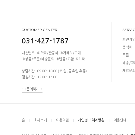
CUSTOMER CENTER
SERVI
031-427-1787
회원가
출석체
내선번호 : ①학교/관공서 ②거래처/도매
쿠폰
③상품/주문/배송문의 ④반품/교환 ⑤기타
배송/교
제휴문
상담시간 : 09:00~18:00 (토,일, 공휴일 휴뮤)
점심시간 : 12:00~13:00
1:1문의하기
홈
회사소개
이용약관
개인정보 처리방침
이용안내