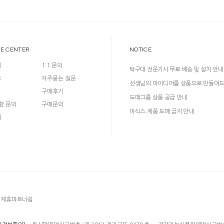
CE CENTER
NOTICE
입
1:1 문의
탁구대 전문기사 무료 배송 및 설치 안내
크
자주묻는 질문
선생님의 아이디어를 상품으로 만들어
구매후기
다!
도매그룹 상품 공급 안내
환 문의
구매문의
아식스 제품 도매 금지 안내
의
제휴파트너쉽