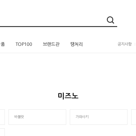
상품
TOP100
브랜드관
땡처리
공지사항
미즈노
바볼랏
가와사키