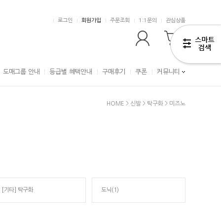
로그인
회원가입
주문조회
1:1문의
관심상품
0
도매그룹 안내
등급별 혜택안내
구매후기
쿠폰
커뮤니티
HOME
>
신발
>
탁구화
>
미즈노
[기타] 탁구화
도닉(1)