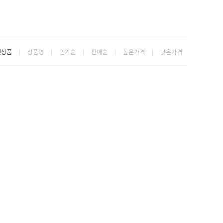
신상품
상품명
인기순
판매순
높은가격
낮은가격