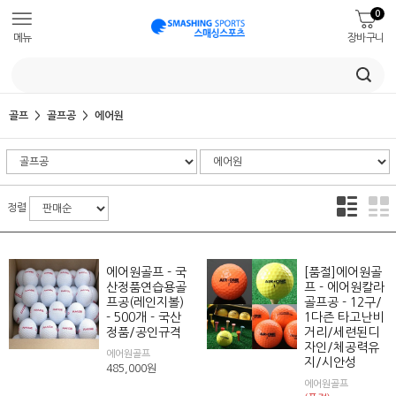
0
메뉴
장바구니
골프
골프공
에어원
정렬
에어원골프 - 국
[품절]에어원골
산정품연습용골
프 - 에어원칼라
프공(레인지볼)
골프공 - 12구/
- 500개 - 국산
1다즌 타고난비
정품/공인규격
거리/세련된디
자인/체공력유
에어원골프
지/시안성
485,000
원
에어원골프