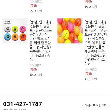
(품절)
에어원골프
(품절)
15,000
원
29,900
원
[품절_입고예정
[품절_입고예정
없음]에어원골
없음]에어원골
프 - 탈문양골프
프 - 플래티넘골
공(15구+주머
프공(12구/주머
니) - 입스 방지
니) - 신형금형
를 위한 탈문양
으로 제조한 육
골프공 시안성/
각원형 딤플로
독특한디자인/
체공력이 우수
티타늄2코팅방
티타늄2중코팅,
식
다양한색상,고
탄성
에어원골프
(품절)
에어원골프
(품절)
18,000
원
11,500
원
031-427-1787
스매싱스포츠 인스타