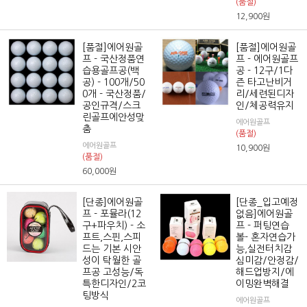
(품절)
12,900
원
[품절]에어원골
[품절]에어원골
프 - 국산정품연
프 - 에어원골프
습용골프공(백
공 - 12구/1다
공) - 100개/50
즌 타고난비거
0개 - 국산정품/
리/세련된디자
공인규격/스크
인/체공력유지
린골프에안성맞
에어원골프
춤
(품절)
에어원골프
10,900
원
(품절)
60,000
원
[단종]에어원골
[단종_입고예정
프 - 포뮬라(12
없음]에어원골
구+파우치) - 소
프 - 퍼팅연습
프트,스핀,스피
볼- 혼자연습가
드는 기본 시안
능,실전터치감
성이 탁월한 골
심미감/안정감/
프공 고성능/독
해드업방지/에
특한디자인/2코
이밍완벽해결
팅방식
에어원골프