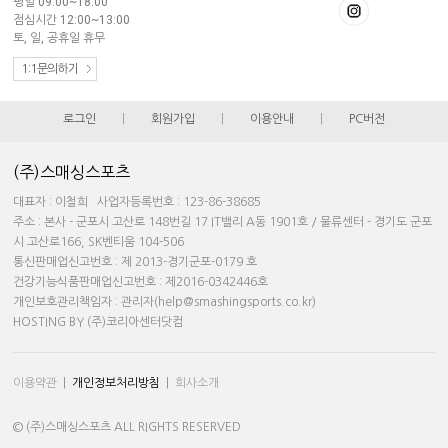
평일 09:00~18:00
점심시간 12:00~13:00
토, 일, 공휴일 휴무
1:1문의하기
로그인
|
회원가입
|
이용안내
|
PC버전
(주)스매싱스포츠
대표자 : 이철희 사업자등록번호 : 123-86-38685
주소 : 본사 - 군포시 고산로 148번길 17 IT밸리 A동 1901호 / 물류센터 - 경기도 군포
시 고산로166, SK벤티움 104-506
통신판매업신고번호 : 제 2013-경기군포-0179 호
건강기능식품판매업신고번호 : 제2016-0342446호
개인보호관리책임자 : 관리자(help@smashingsports.co.kr)
HOSTING BY (주)코리아센터닷컴
이용약관
|
개인정보처리방침
|
회사소개
© (주)스매싱스포츠 ALL RIGHTS RESERVED