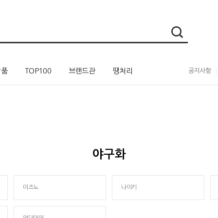
상품
TOP100
브랜드관
땡처리
공지사항
야구화
미즈노
나이키