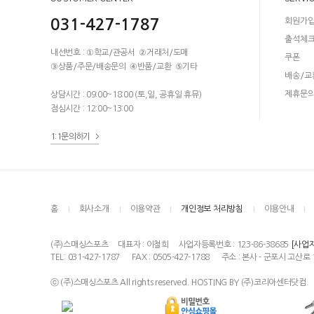
031-427-1787
회원가
출석체
내선번호 : ①학교/관공서 ②거래처/도매
쿠폰
③상품/주문/배송문의 ④반품/교환 ⑤기타
배송/교
제휴문
상담시간 : 09:00~18:00 (토,일, 공휴일 휴뮤)
점심시간 : 12:00~13:00
1:1문의하기
홈
회사소개
이용약관
개인정보 처리방침
이용안내
(주)스매싱스포츠
대표자 : 이철희
사업자등록번호 : 123-86-38685
[사업
TEL: 031-427-1787
FAX : 0505-427-1788
주소 : 본사 - 군포시 고산로 
ⓒ (주)스매싱스포츠 All rights reserved. HOSTING BY (주)코리아센터닷컴.