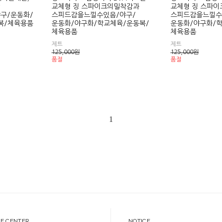
교체형 징 스파이크의밀착감과
교체형 징 스파
구/운동화/
스피드감을느낄수있음/야구/
스피드감을느낄수
복/체육용품
운동화/야구화/학교체육/운동복/
운동화/야구화/
체육용품
체육용품
제트
제트
125,000
원
125,000
원
품절
품절
1
CE CENTER
NOTICE