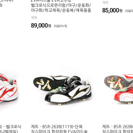
U/야구/
EVA미드솔 EVA고무창
제트
화
벨크로식으로편리함/야구/운동화/
85,000
야구화/학교체육/운동복/체육용품
원
리뷰수
제트
89,000
원
리뷰수1개
4) - 벨크로식
제트 - BSR-2638(1119)-단목
제트 - BSR-2638
애나멜재질)
징스파이크 합성피혁 EVA미드솔
징스파이크 합성피