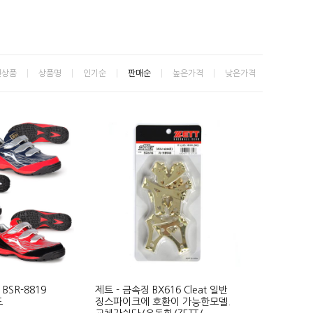
신상품
상품명
인기순
판매순
높은가격
낮은가격
BSR-8819
제트 - 금속징 BX616 Cleat 일반
드
징스파이크에 호환이 가능한모델.