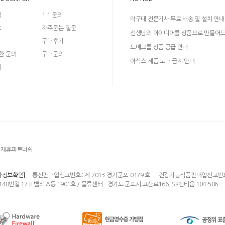
입
1:1 문의
탁구대 전문기사 무료 배송 및 설치 안내
크
자주묻는 질문
선생님의 아이디어를 상품으로 만들어
구매후기
다!
도매그룹 상품 공급 안내
환 문의
구매문의
아식스 제품 도매 금지 안내
의
제휴파트너쉽
통신판매업신고번호 : 제 2013-경기군포-0179 호
건강기능식품판매업신고번호 : 
자정보확인]
148번길 17 IT밸리 A동 1901호 / 물류센터 - 경기도 군포시 고산로166, SK벤티움 104-506