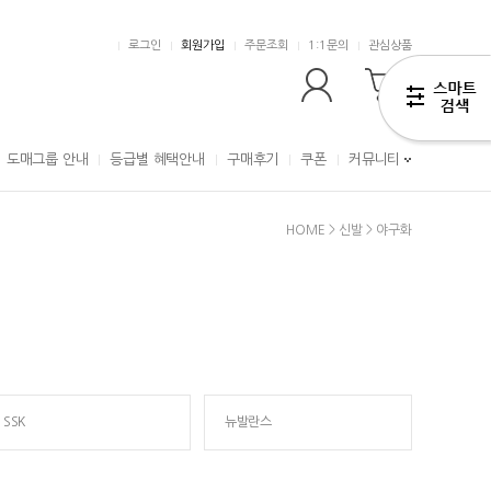
로그인
회원가입
주문조회
1:1문의
관심상품
0
도매그룹 안내
등급별 혜택안내
구매후기
쿠폰
커뮤니티
HOME
>
신발
>
야구화
SSK
뉴발란스