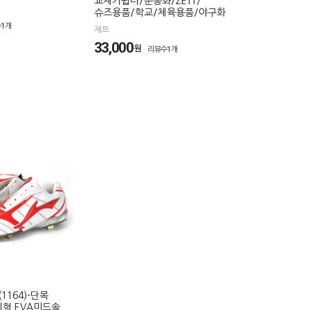
교체가쉽다/운동화/ZETT/
슈즈용품/학교/체육용품/야구화
1개
제트
33,000
원
리뷰수1개
(1164)-단목
혁 EVA미드솔