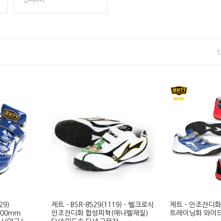
언더아머
29)
제트 - BSR-8529(1119) - 벨크로식
제트 - 인조잔디화 
300mm
인조잔디화 합성피혁(애나멜재질)
트레이닝화 와이