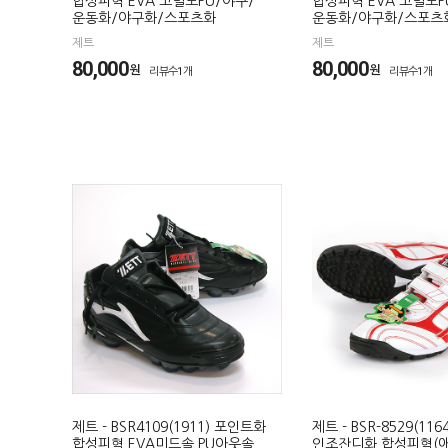
합성피혁 EVA 고밀도PU/야구/
합성피혁 EVA 고밀도P
운동화/야구화/스포츠화
운동화/야구화/스포츠
제트
제트
80,000
80,000
원
원
리뷰수1개
리뷰수1개
제트 - BSR4109(1911) 포인트화
제트 - BSR-8529(116
합성피혁 EVA미드솔 PU아웃솔
인조잔디화 합성피혁(