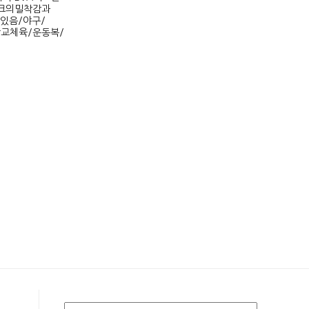
이크의밀착감과
있음/야구/
학교체육/운동복/