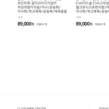
포인트화 잘미끄러지지않아
EVA미드솔 EVA고무창
부상위험이적음/야구/운동화/
벨크로식으로편리함/야
야구화/학교체육/운동복/체육용품
야구화/학교체육/운동
제트
제트
89,000
89,000
원
원
리뷰수1개
리뷰수1개
CUSTOMER CENTER
SERVI