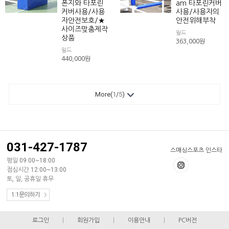
폰지와 타포린
am 타포린커버
커버사용/사용
사용/사용자의
자안전보호/★
안전위해부착
사이즈맞춤제작
월드
상품
363,000
원
월드
440,000
원
More(
1
/
5
)
031-427-1787
스매싱스포츠 인스타
평일 09:00~18:00
점심시간 12:00~13:00
토, 일, 공휴일 휴무
1:1문의하기
로그인
|
회원가입
|
이용안내
|
PC버전