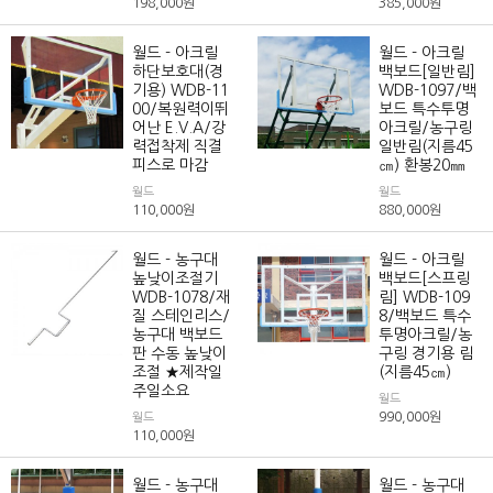
198,000
원
385,000
원
월드 - 아크릴
월드 - 아크릴
하단보호대(경
백보드[일반림]
기용) WDB-11
WDB-1097/백
00/복원력이뛰
보드 특수투명
어난 E.V.A/강
아크릴/농구링
력접착제 직결
일반림(지름45
피스로 마감
㎝) 환봉20㎜
월드
월드
110,000
원
880,000
원
월드 - 농구대
월드 - 아크릴
높낮이조절기
백보드[스프링
WDB-1078/재
림] WDB-109
질 스테인리스/
8/백보드 특수
농구대 백보드
투명아크릴/농
판 수동 높낮이
구링 경기용 림
조절 ★제작일
(지름45㎝)
주일소요
월드
990,000
원
월드
110,000
원
월드 - 농구대
월드 - 농구대