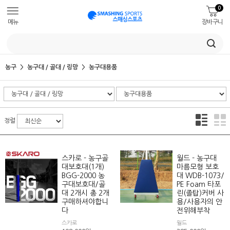
0
메뉴
장바구니
농구
농구대 / 골대 / 링망
농구대용품
정렬
스카로 - 농구골
월드 - 농구대
대보호대(1개)
마름모형 보호
BGG-2000 농
대 WDB-1073/
구대보호대/골
PE Foam 타포
대 2개시 총 2개
린(졸탑)커버 사
구매하셔야합니
용/사용자의 안
다
전위해부착
스카로
월드