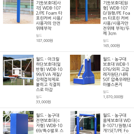
기둥보호대[사
기둥보호대[원
각] WDB-107
형] WDB-107
2/PE Foam 타
0/원형/PE Foa
포린커버 사용/
m 타포린 커버
사용자의 안전
사용/사용자안
위해부착
전위해 부착/두
께 3cm
월드
187,000
원
월드
165,000
원
월드 - 아크릴
월드 - 농구대
하단보호대(일
보호대 WDB-1
반형) WDB-10
076/외피 고급
99/EVA 재질/
레자원단/내피
강력접착제로
50T 압축우레탄
붙히고 직결피
마블스폰지
스로 마감
월드
1,870,000
원
월드
33,000
원
월드 - 농구대
월드 - 농구대
전면보호대(ㄷ
몸체보호대 WD
자형) WDB-10
B-1071/원형/4
69/특수발포 스
개1SET/PE Fo