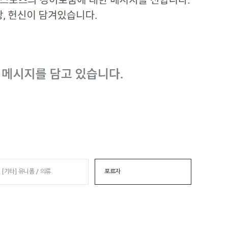
[기타] 유니폼 / 의류
포르자