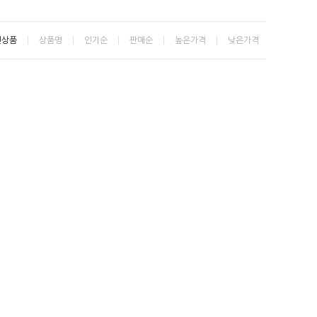
신상품
상품명
인기순
판매순
높은가격
낮은가격