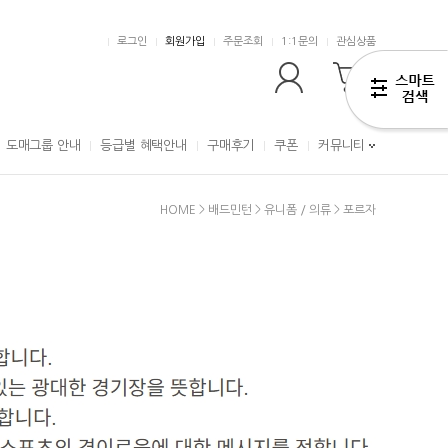
로그인
회원가입
주문조회
1:1문의
관심상품
0
도매그룹 안내
등급별 혜택안내
구매후기
쿠폰
커뮤니티
HOME
>
배드민턴
>
유니폼 / 의류
>
포르자