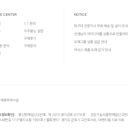
CE CENTER
NOTICE
입
1:1 문의
탁구대 전문기사 무료 배송 및 설치 안내
크
자주묻는 질문
선생님의 아이디어를 상품으로 만들어
구매후기
다!
도매그룹 상품 공급 안내
환 문의
구매문의
아식스 제품 도매 금지 안내
의
제휴파트너쉽
통신판매업신고번호 : 제 2013-경기군포-0179 호
건강기능식품판매업신고번호 : 
자정보확인]
148번길 17 IT밸리 A동 1901호 / 물류센터 - 경기도 군포시 고산로166, SK벤티움 104-506