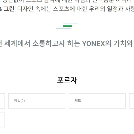
포르자
양말(2)
세트