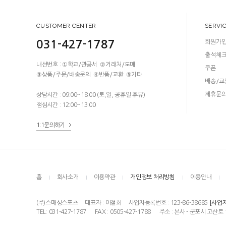
CUSTOMER CENTER
SERVI
031-427-1787
회원가
출석체
내선번호 : ①학교/관공서 ②거래처/도매
쿠폰
③상품/주문/배송문의 ④반품/교환 ⑤기타
배송/교
제휴문
상담시간 : 09:00~18:00 (토,일, 공휴일 휴뮤)
점심시간 : 12:00~13:00
1:1문의하기
홈
회사소개
이용약관
개인정보 처리방침
이용안내
(주)스매싱스포츠
대표자 : 이철희
사업자등록번호 : 123-86-38685
[사업
TEL: 031-427-1787
FAX : 0505-427-1788
주소 : 본사 - 군포시 고산로 