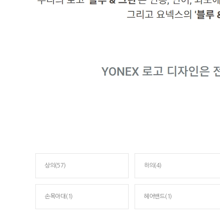
상의(57)
하의(4)
손목아대(1)
헤어밴드(1)