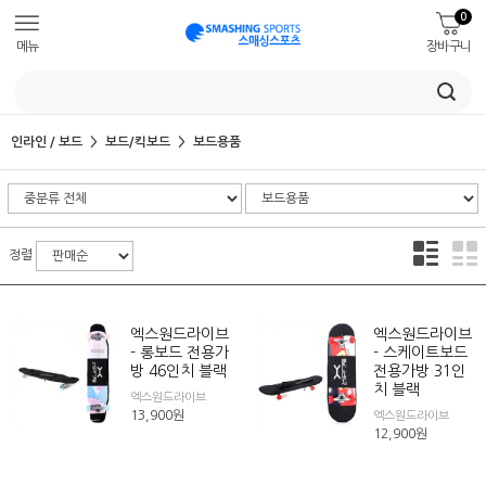
0
메뉴
장바구니
인라인 / 보드
보드/킥보드
보드용품
정렬
엑스원드라이브
엑스원드라이브
- 롱보드 전용가
- 스케이트보드
방 46인치 블랙
전용가방 31인
치 블랙
엑스원드라이브
13,900
원
엑스원드라이브
12,900
원