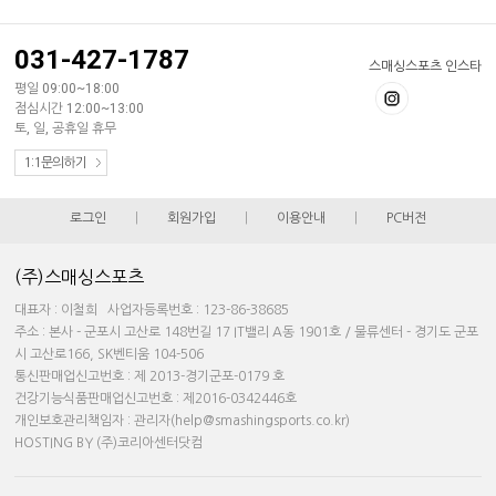
031-427-1787
스매싱스포츠 인스타
평일 09:00~18:00
점심시간 12:00~13:00
토, 일, 공휴일 휴무
1:1문의하기
로그인
|
회원가입
|
이용안내
|
PC버전
(주)스매싱스포츠
대표자 : 이철희 사업자등록번호 : 123-86-38685
주소 : 본사 - 군포시 고산로 148번길 17 IT밸리 A동 1901호 / 물류센터 - 경기도 군포
시 고산로166, SK벤티움 104-506
통신판매업신고번호 : 제 2013-경기군포-0179 호
건강기능식품판매업신고번호 : 제2016-0342446호
개인보호관리책임자 : 관리자(help@smashingsports.co.kr)
HOSTING BY (주)코리아센터닷컴