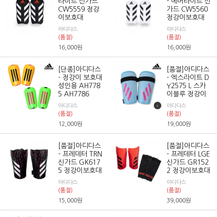
라이트 신가드
- 에버라이트 신
CW5559 정강
가드 CW5560
이보호대
정강이보호대
아디다스
아디다스
(품절)
(품절)
16,000
원
16,000
원
[단종]아디다스
[품절]아디다스
- 정강이 보호대
- 엑스라이트 D
성인용 AH778
Y2575 L 스카
5 AH7786
이블루 정강이
아디다스
아디다스
(품절)
(품절)
12,000
원
19,000
원
[품절]아디다스
[품절]아디다스
- 프레데터 TRN
- 프레데터 LGE
신가드 GK617
신가드 GR152
5 정강이보호대
2 정강이보호대
아디다스
아디다스
(품절)
(품절)
15,000
원
39,000
원