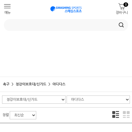
0
메뉴
장바구니
축구
정강이보호대/신가드
아디다스
정렬