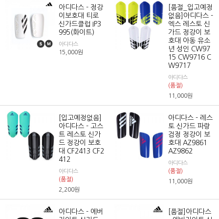
아디다스 - 정강
[품절_입고예정
이보호대 티로
없음]아디다스 -
신가드클럽 IP3
엑스 레스토 신
995(화이트)
가드 정강이 보
호대 아동 유소
아디다스
년 성인 CW97
15,000
원
15 CW9716 C
W9717
아디다스
(품절)
11,000
원
[입고예정없음]
아디다스 - 레스
아디다스 - 고스
토 신가드 파랑
트 레스토 신가
검정 정강이 보
드 정강이 보호
호대 AZ9861
대 CF2413 CF2
AZ9862
412
아디다스
(품절)
아디다스
(품절)
11,000
원
2,200
원
아디다스 - 에버
[품절]아디다스