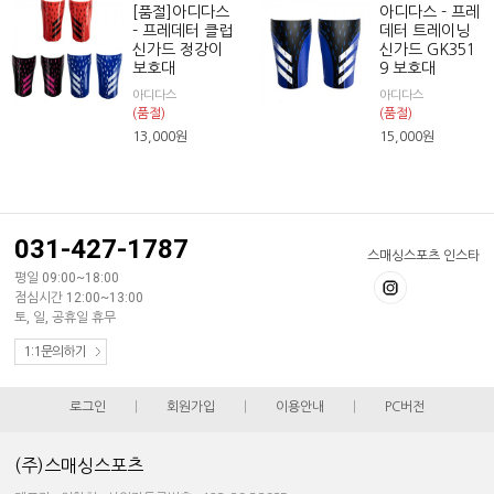
[품절]아디다스
아디다스 - 프레
- 프레데터 클럽
데터 트레이닝
신가드 정강이
신가드 GK351
보호대
9 보호대
아디다스
아디다스
(품절)
(품절)
13,000
원
15,000
원
031-427-1787
스매싱스포츠 인스타
평일 09:00~18:00
점심시간 12:00~13:00
토, 일, 공휴일 휴무
1:1문의하기
로그인
|
회원가입
|
이용안내
|
PC버전
(주)스매싱스포츠