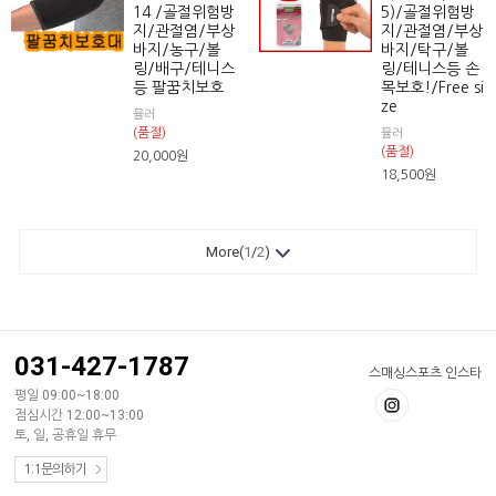
14 /골절위험방
5)/골절위험방
지/관절염/부상
지/관절염/부상
바지/농구/볼
바지/탁구/볼
링/배구/테니스
링/테니스등 손
등 팔꿈치보호
목보호!/Free si
ze
뮬러
(품절)
뮬러
(품절)
20,000
원
18,500
원
More(
1
/
2
)
031-427-1787
스매싱스포츠 인스타
평일 09:00~18:00
점심시간 12:00~13:00
토, 일, 공휴일 휴무
1:1문의하기