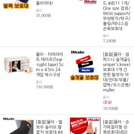
뮬러아대!
드 #4511 1개/
One size 검정/
뮬러
Wrist support/
25,000
원
부상방지/탁구/
볼링/테니스등
손목보호대
뮬러
7,200
원
뮬러 - 티어라이
[품절]뮬러 - 점
트 테이프(Tear
퍼스니 슬개골(j
-Light tape) 5c
umper's knee)
m x 4.5m 24
보호대 1개 간
개입 박스구성
편한 탈부착 아
대/인대/무릎/
뮬러
압박/오스굿병/
130,000
원
muller
뮬러
(품절)
18,500
원
[품절]뮬러 - 엘
[품절]뮬러 - 손
보우 슬리브 팔
가락걸이형 손
꿈치 보호대 #4
목보호대(450