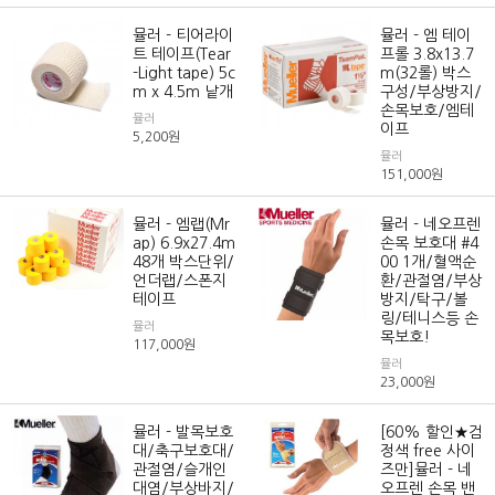
뮬러 - 티어라이
뮬러 - 엠 테이
트 테이프(Tear
프롤 3.8x13.7
-Light tape) 5c
m(32롤) 박스
m x 4.5m 낱개
구성/부상방지/
손목보호/엠테
뮬러
이프
5,200
원
뮬러
151,000
원
뮬러 - 엠랩(Mr
뮬러 - 네오프렌
ap) 6.9x27.4m
손목 보호대 #4
48개 박스단위/
00 1개/혈액순
언더랩/스폰지
환/관절염/부상
테이프
방지/탁구/볼
링/테니스등 손
뮬러
목보호!
117,000
원
뮬러
23,000
원
뮬러 - 발목보호
[60% 할인★검
대/축구보호대/
정색 free 사이
관절염/슬개인
즈만]뮬러 - 네
대염/부상바지/
오프렌 손목 밴