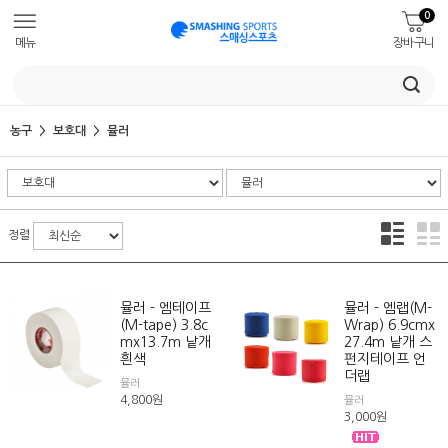
0
메뉴
장바구니
농구
보호대
뮬러
정렬
뮬러 - 엠테이프
뮬러 - 엠랩(M-
(M-tape) 3.8c
Wrap) 6.9cmx
mx13.7m 낱개
27.4m 낱개 스
흰색
펀지테이프 언
더랩
뮬러
4,800
원
뮬러
3,000
원