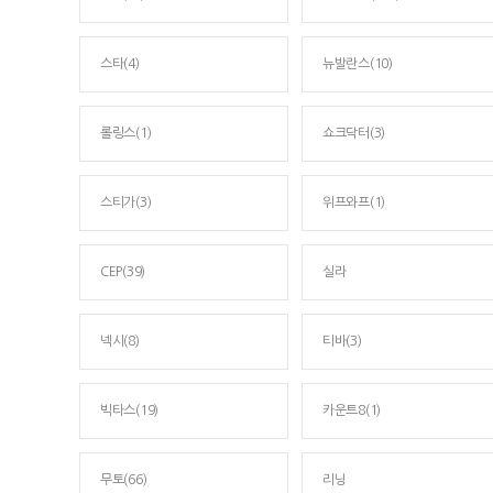
스타(4)
뉴발란스(10)
롤링스(1)
쇼크닥터(3)
스티가(3)
위프와프(1)
CEP(39)
실라
넥시(8)
티바(3)
빅타스(19)
카운트8(1)
무토(66)
리닝