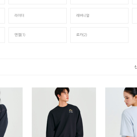
라이더
레버니얼
엔젤(1)
로카(2)