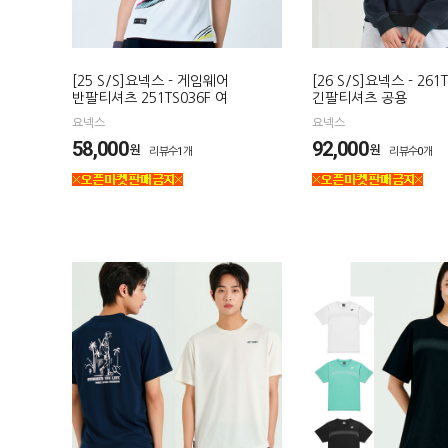
[25 S/S]요넥스 - 게임웨어
[26 S/S]요넥스 - 261
반팔티셔츠 251TS036F 여
긴팔티셔츠 공용
요넥스
요넥스
58,000
92,000
원
원
리뷰수1개
리뷰수0개