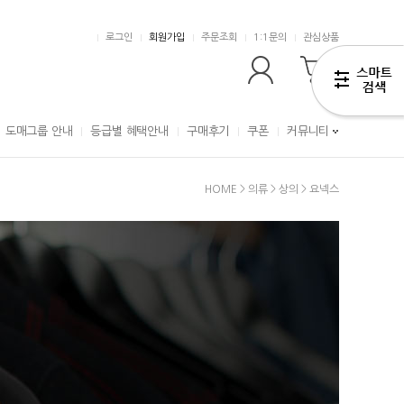
로그인
회원가입
주문조회
1:1문의
관심상품
0
도매그룹 안내
등급별 혜택안내
구매후기
쿠폰
커뮤니티
HOME
>
의류
>
상의
>
요넥스