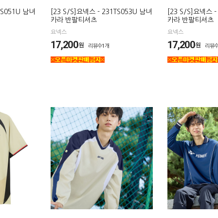
TS051U 남녀
[23 S/S]요넥스 - 231TS053U 남녀
[23 S/S]요넥스 -
카라 반팔티셔츠
카라 반팔티셔츠
요넥스
요넥스
17,200
17,200
원
원
리뷰수1개
리뷰수