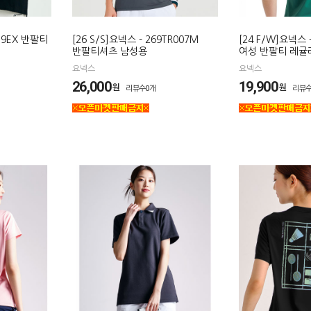
839EX 반팔티
[26 S/S]요넥스 - 269TR007M
[24 F/W]요넥스 -
반팔티셔츠 남성용
여성 반팔티 레귤
요넥스
요넥스
26,000
19,900
원
원
리뷰수0개
리뷰수