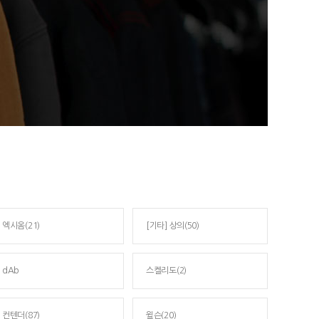
엑시옴(21)
[기타] 상의(50)
dAb
스켈리도(2)
컨텐더(87)
윌슨(20)