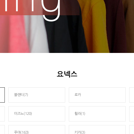
요넥스
블랜티(7)
로카
미즈노(120)
휠라(1)
푸마(163)
키카(3)