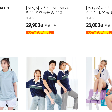
TR002F
[24 S/S]요넥스 - 241TS059U
[25 F/W]요넥스 -
반팔티셔츠 공용 85-110
캐주얼 레귤러핏 
요넥스
요넥스
29,900
26,000
원
원
리뷰수1개
리뷰수