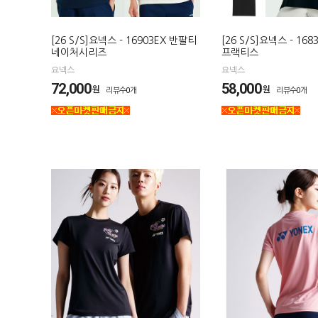
[26 S/S]요넥스 - 16903EX 반팔티
[26 S/S]요넥스 - 16
네이처시리즈
프랙티스
요넥스
요넥스
72,000
58,000
원
원
리뷰수0개
리뷰수0개