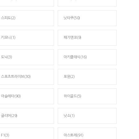
스피도(2)
닛타쿠(50)
키모니(1)
패기앤코(9)
도닉(3)
아키클래식(16)
스포츠트라이브(30)
포윈(2)
아슬레타(90)
하이골드(5)
글리머(29)
낫소(1)
F1(3)
아스토레(91)