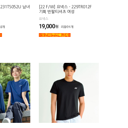
 231TS052U 남녀
[22 F/W] 요넥스 - 229TR012F
기획 반팔티셔츠 여성
요넥스
19,000
원
2개
리뷰수1개