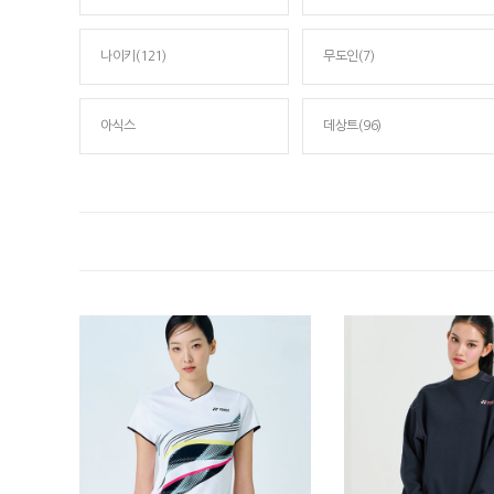
나이키(121)
무도인(7)
아식스
데상트(96)