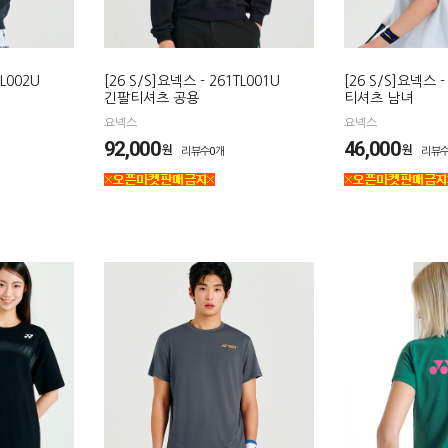
TL002U
[26 S/S]요넥스 - 261TL001U
[26 S/S]요넥스 -
긴팔티셔츠 공용
티셔츠 남녀
요넥스
요넥스
92,000
46,000
원
원
리뷰수0개
리뷰수