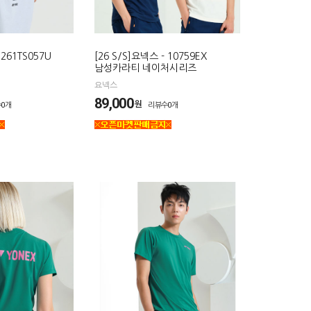
 261TS057U
[26 S/S]요넥스 - 10759EX
남성카라티 네이처시리즈
요넥스
89,000
원
0개
리뷰수0개