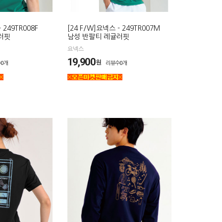
 249TR008F
[24 F/W]요넥스 - 249TR007M
러핏
남성 반팔티 레귤러핏
요넥스
19,900
원
0개
리뷰수0개