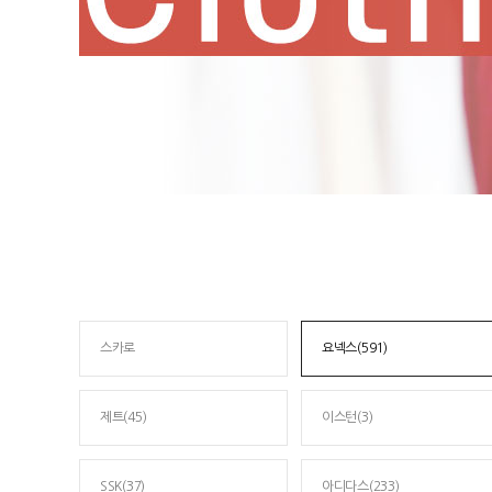
스카로
요넥스(591)
제트(45)
이스턴(3)
SSK(37)
아디다스(233)