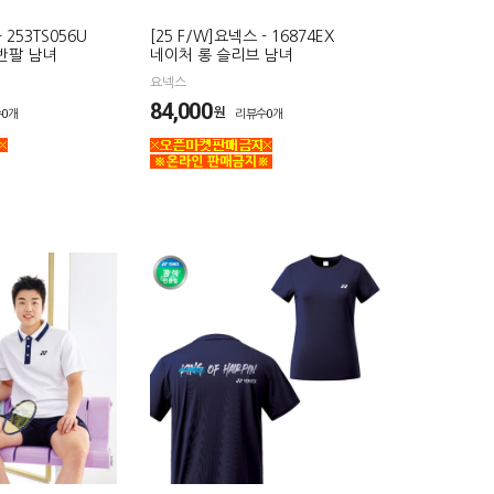
 253TS056U
[25 F/W]요넥스 - 16874EX
반팔 남녀
네이처 롱 슬리브 남녀
요넥스
84,000
원
0개
리뷰수0개