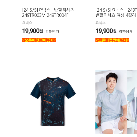
[24 S/S]요넥스 - 반팔티셔츠
[24 S/S]요넥스 - 249
249TR003M 249TR004F
반팔티셔츠 여성 4칼라
요넥스
요넥스
19,900
19,900
원
원
리뷰수1개
리뷰수1개