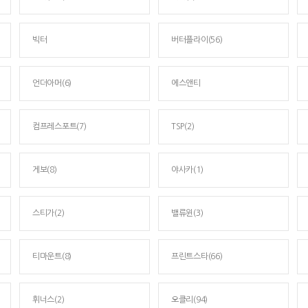
빅터
버터플라이(56)
언더아머(6)
에스앤티
컴프레스포트(7)
TSP(2)
게보(8)
야사카(1)
스티가(2)
밸류윈(3)
티마운트(8)
프린트스타(66)
휘너스(2)
오클리(94)