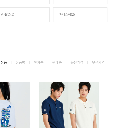
ANBD(5)
마제스틱(2)
신상품
상품명
인기순
판매순
높은가격
낮은가격