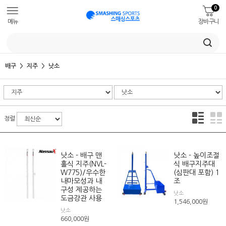
0
메뉴
장바구니
배구
지주
낫소
정렬
낫소 - 배구 맨
낫소 - 높이조절
홀식 지주(NVL-
식 배구지주대
W775)/우수한
(심판대 포함) 1
내마모성과 내
조
구성 제공하는
낫소
도금강관 사용
1,546,000
원
낫소
660,000
원