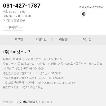
031-427-1787
스매싱스포츠 인스타
평일 09:00~18:00
점심시간 12:00~13:00
토, 일, 공휴일 휴무
1:1문의하기
로그인
|
회원가입
|
이용안내
|
PC버전
(주)스매싱스포츠
대표자 : 이철희 사업자등록번호 : 123-86-38685
주소 : 본사 - 군포시 고산로 148번길 17 IT밸리 A동 1901호 / 물류센터 - 경기도 군포
시 고산로166, SK벤티움 104-506
통신판매업신고번호 : 제 2013-경기군포-0179 호
건강기능식품판매업신고번호 : 제2016-0342446호
개인보호관리책임자 : 관리자(help@smashingsports.co.kr)
HOSTING BY (주)코리아센터닷컴
이용약관
|
개인정보처리방침
|
회사소개