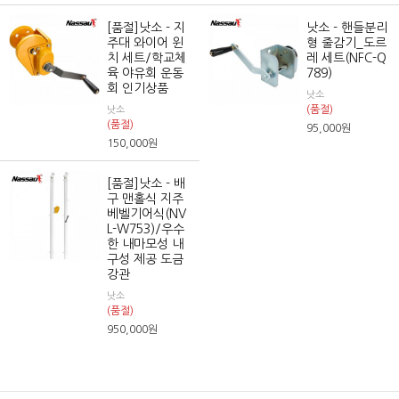
[품절]낫소 - 지
낫소 - 핸들분리
주대 와이어 윈
형 줄감기_도르
치 세트/학교체
레 세트(NFC-Q
육 야유회 운동
789)
회 인기상품
낫소
(품절)
낫소
(품절)
95,000
원
150,000
원
[품절]낫소 - 배
구 맨홀식 지주
베벨기어식(NV
L-W753)/우수
한 내마모성 내
구성 제공 도금
강관
낫소
(품절)
950,000
원