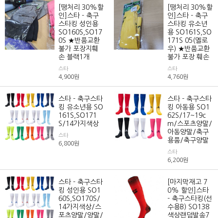
[땡처리 30%할
[땡처리 30%할
인]스타 - 축구
인]스타 - 축구
스타킹 성인용
스타킹 유소년
SO160S,SO17
용 SO161S,SO
0S ★반품교환
171S 05(옐로
불가 포장지훼
우) ★반품교환
손 블랙1개
불가 포장 훼손
스타
스타
4,900
원
4,760
원
스타 - 축구스타
스타 - 축구스타
킹 유소년용 SO
킹 아동용 SO1
161S,SO171
62S/17~19c
S/14가지색상
m/스포츠양말/
아동양말/축구
스타
용품/축구양말
6,800
원
스타
6,200
원
스타 - 축구스타
[마지막재고 7
킹 성인용 SO1
0% 할인]스타
60S,SO170S/
- 축구스타킹(선
14가지색상/스
수용B) SO138
포츠양말/양말/
색상랜덤발송7