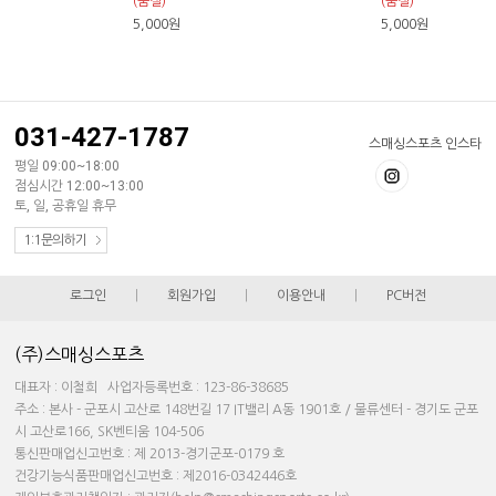
(품절)
(품절)
5,000
원
5,000
원
031-427-1787
스매싱스포츠 인스타
평일 09:00~18:00
점심시간 12:00~13:00
토, 일, 공휴일 휴무
1:1문의하기
로그인
|
회원가입
|
이용안내
|
PC버전
(주)스매싱스포츠
대표자 : 이철희 사업자등록번호 : 123-86-38685
주소 : 본사 - 군포시 고산로 148번길 17 IT밸리 A동 1901호 / 물류센터 - 경기도 군포
시 고산로166, SK벤티움 104-506
통신판매업신고번호 : 제 2013-경기군포-0179 호
건강기능식품판매업신고번호 : 제2016-0342446호