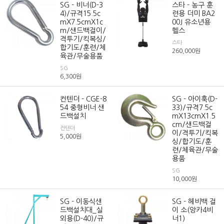
SG - 비너(D-3
스타 - 농구 훈
4)/규격15.5c
련용 더미 BA2
mX7.5cmX1c
00J 유소년용
m/샌드백걸이/
헬스
격투기/킥복싱/
스타
합기도/훈련/체
260,000
원
육관/무술용품
SG
6,300
원
컨텐더 - CGE-8
SG - 아이훅(D-
54 중형비너 샌
33)/규격7.5c
드백설치
mX13cmX1.5
cm/샌드백걸
컨텐더
이/격투기/킥복
5,000
원
싱/합기도/훈
련/체육관/무술
용품
SG
10,000
원
SG - 이동식샌
SG - 헤비백 걸
드백설치대_실
이 소(앙카4비
외용(D-40)/규
너1)