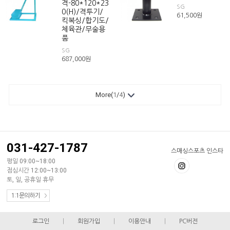
격-80*120*23
SG
0(H)/격투기/
61,500
원
킥복싱/합기도/
체육관/무술용
품
SG
687,000
원
More(
1
/
4
)
031-427-1787
스매싱스포츠 인스타
평일 09:00~18:00
점심시간 12:00~13:00
토, 일, 공휴일 휴무
1:1문의하기
로그인
|
회원가입
|
이용안내
|
PC버전