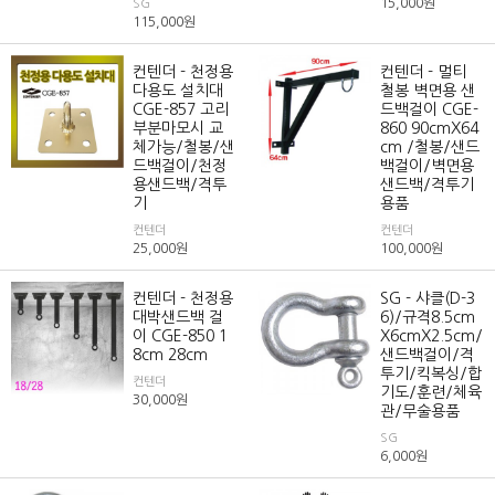
15,000
원
SG
115,000
원
컨텐더 - 천정용
컨텐더 - 멀티
다용도 설치대
철봉 벽면용 샌
CGE-857 고리
드백걸이 CGE-
부분마모시 교
860 90cmX64
체가능/철봉/샌
cm /철봉/샌드
드백걸이/천정
백걸이/벽면용
용샌드백/격투
샌드백/격투기
기
용품
컨텐더
컨텐더
25,000
원
100,000
원
컨텐더 - 천정용
SG - 샤클(D-3
대박샌드백 걸
6)/규격8.5cm
이 CGE-850 1
X6cmX2.5cm/
8cm 28cm
샌드백걸이/격
투기/킥복싱/합
컨텐더
기도/훈련/체육
30,000
원
관/무술용품
SG
6,000
원