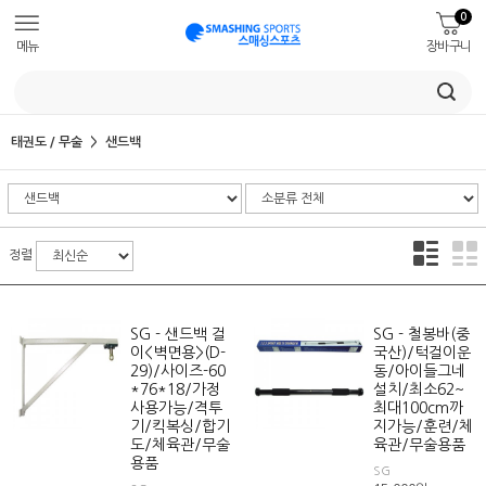
0
메뉴
장바구니
태권도 / 무술
샌드백
정렬
SG - 샌드백 걸
SG - 철봉바(중
이<벽면용>(D-
국산)/턱걸이운
29)/사이즈-60
동/아이들그네
*76*18/가정
설치/최소62~
사용가능/격투
최대100cm까
기/킥복싱/합기
지가능/훈련/체
도/체육관/무술
육관/무술용품
용품
SG