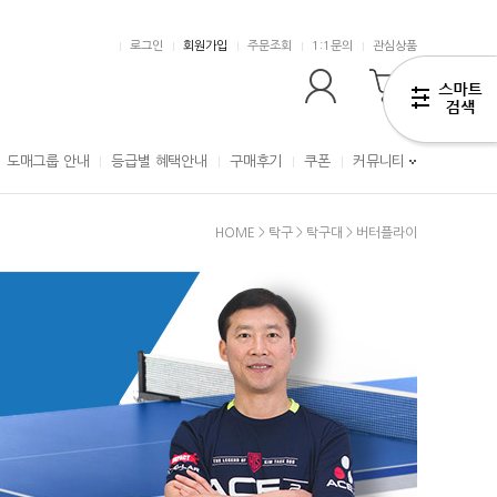
로그인
회원가입
주문조회
1:1문의
관심상품
0
도매그룹 안내
등급별 혜택안내
구매후기
쿠폰
커뮤니티
HOME
>
탁구
>
탁구대
>
버터플라이