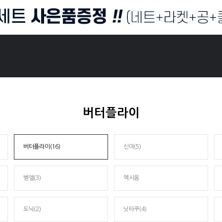
버터플라이
버터플라이(16)
신아(5)
벧엘(3)
엑시옴
도닉(2)
닛타쿠(4)