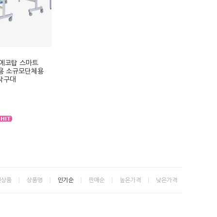
 에코탑 스마트
용 소규모단체용
탁구대
신상품
상품명
인기순
판매순
높은가격
낮은가격