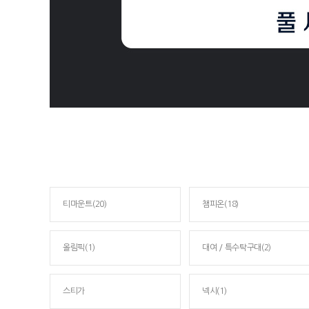
티마운트(20)
챔피온(18)
올림픽(1)
대여 / 특수탁구대(2)
스티가
넥시(1)