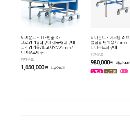
티마운트 - ITTF인증 X7
티마운트 - 에코탑 러브
프로경기용탁구대 절곡형탁구대
클럽용 단체용/25mm
국제경기용/최고사양/25mm/
티마운트탁구대
티마운트탁구대
티마운트
티마운트
980,000
원
리뷰수420
1,650,000
원
리뷰수15개