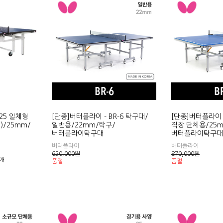
25 일체형
[단종]버터플라이 - BR-6 탁구대/
[단종]버터플라이 -
 )/25mm/
일반용/22mm/탁구/
직장 단체용/25
대
버터플라이탁구대
버터플라이탁구대
버터플라이
버터플라이
650,000
원
870,000
원
1개
품절
품절