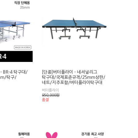
 BR-4 탁구대/
[단종]버터플라이 - 네셔널리그
mm/탁구/
탁구대/국제표준규격/25mm상판/
네트/지주포함/버터플라이탁구대
버터플라이
950,000
원
품절