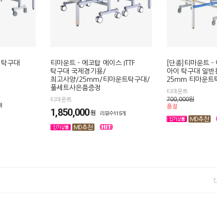
 탁구대
티마운트 - 에코탑 에이스 ITTF
[단종]티마운트 -
탁구대 국제경기용/
아이 탁구대 일반
최고사양/25mm/티마운트탁구대/
25mm 티마운트
풀세트사은품증정
티마운트
700,000
원
티마운트
개
품절
1,850,000
원
리뷰수115개