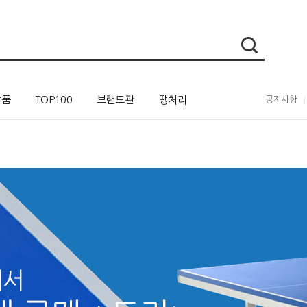
상품
TOP100
브랜드관
땡처리
공지사항