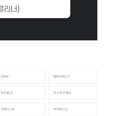
김택수
엠파이어(11)
안드로(1)
미니 탁구대(2)
제맥스(14)
아이워너(1)