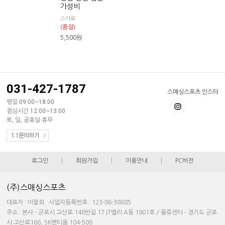
가성비
스카로
(품절)
5,500
원
031-427-1787
스매싱스포츠 인스타
평일 09:00~18:00
점심시간 12:00~13:00
토, 일, 공휴일 휴무
1:1문의하기
로그인
|
회원가입
|
이용안내
|
PC버전
(주)스매싱스포츠
대표자 : 이철희 사업자등록번호 : 123-86-38685
주소 : 본사 - 군포시 고산로 148번길 17 IT밸리 A동 1901호 / 물류센터 - 경기도 군포
시 고산로166, SK벤티움 104-506