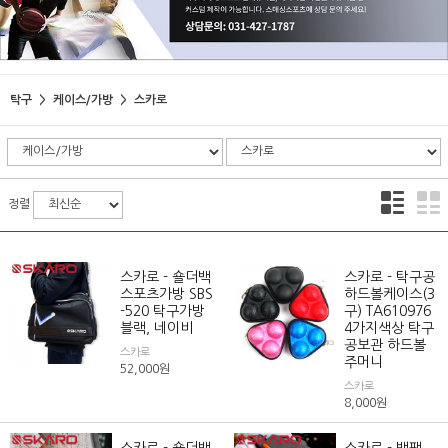
탁구
케이스/가방
스카로
정렬
스카로 - 숄더백
스카로 - 탁구공
스포츠가방 SBS
하드볼케이스(3
-520 탁구가방
구) TA610976
블랙, 네이비
4가지색상 탁구
공보관 하드볼
스카로
주머니
52,000
원
스카로
8,000
원
스카로 - 숄더백
스카로 - 백팩