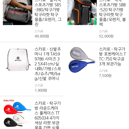
스포츠가방 SBS
스포츠가방 SBB
-380/탁구가방
-520 탁구가방
탁구라켓 탁구
탁구라켓 탁구
용품/오렌지, 그
용품/오렌지, 블
린
랙
스카로
스카로
49,800
원
52,000
원
스카로 - 신발주
스카로 - 탁구가
머니 1개 TA59
방 포켓케이스 T
9786 사이즈 3
TC-750 탁구공
2.5X41cm/실
3개 보관가능
내화/가방/스포
스카로
츠/슈즈/백/ba
7,500
원
g/신발 주머니
스카로
1,900
원
스카로 - 탁구가
방 라운드케이
스 풀케이스 TT
605034 4가지
색상 라켓 보관
용품 간편 심플